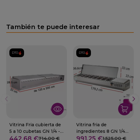
También te puede interesar
DTO.
DTO.
Vitrina Fria cubierta de
Vitrina fria de
5 a 10 cubetas GN 1/4 -
ingredientes 8 GN 1/4
442,68 €
991,25 €
VRX1200-330SS
50-EIT-180
714,00 €
1.525,00 €