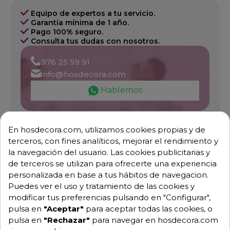
Equipo de expertos a tu servicio.
Garantía mínima de 1 año.
Pago 100% seguro.
Consulta tus dudas con nosotros.
976 25 59 91
info@hosdecora.com
Hablemos
En hosdecora.com, utilizamos cookies propias y de
Pide tu presupuesto
terceros, con fines analíticos, mejorar el rendimiento y
la navegación del usuario. Las cookies publicitarias y
de terceros se utilizan para ofrecerte una experiencia
personalizada en base a tus hábitos de navegacion.
Puedes ver el uso y tratamiento de las cookies y
modificar tus preferencias pulsando en "Configurar",
pulsa en
"Aceptar"
para aceptar todas las cookies, o
pulsa en
"Rechazar"
para navegar en hosdecora.com