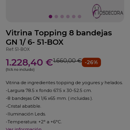
Vitrina Topping 8 bandejas
GN 1/ 6- 51-BOX
Ref: 51-BOX
1.228,40 €
1.660,00 €
-26%
(IVA no incluido)
Vitrina de ingredientes topping de yogures y helados.
-Largura 78.5 x fondo 67.5 x 30-52.5 cm.
-8 bandejas GN 1/6 x65 mm. ( incluidas ).
-Cristal abatible.
-Iluminación Leds.
-Temperatura: +2
°
a +6
°
C.
Ver información