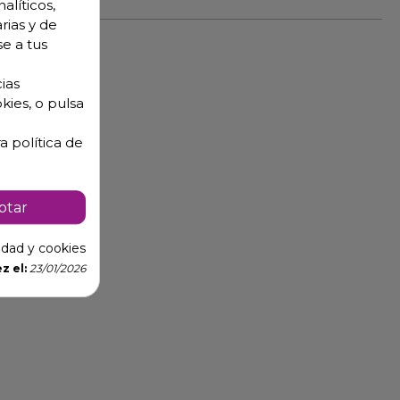
alíticos,
rias y de
se a tus
ias
kies, o pulsa
a política de
ptar
cidad y cookies
z el:
23/01/2026