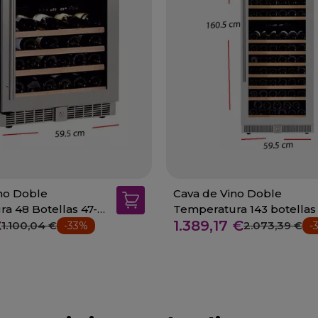
no Doble
Cava de Vino Doble
a 48 Botellas 47-
Temperatura 143 botellas 
€
1.389,17 €
W-140
1.100,04 €
2.073,39 €
-33%
-