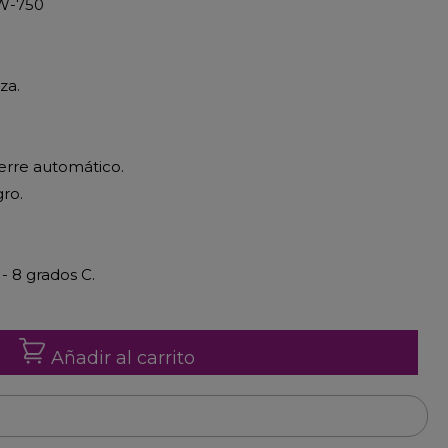
RW-750
za.
ierre automático.
gro.
- 8 grados C.
Añadir al carrito