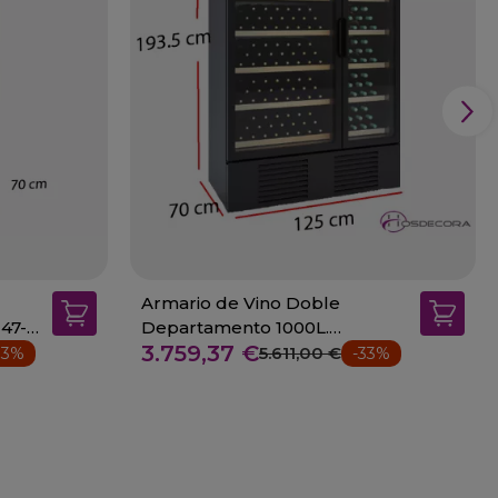
Armario de Vino Doble
47-
Departamento 1000L.
3.759,37 €
-271+271W - 14-AGMW-125
5.611,00 €
33%
-33%