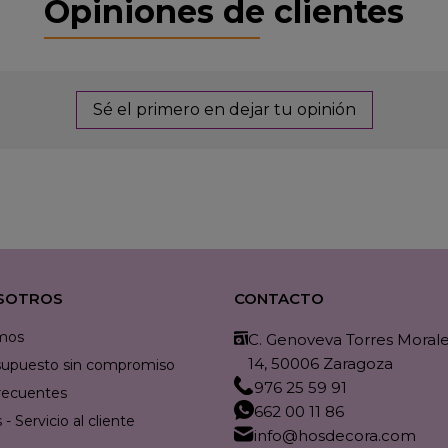
Opiniones de clientes
Sé el primero en dejar tu opinión
SOTROS
CONTACTO
mos
C. Genoveva Torres Morales
14, 50006 Zaragoza
resupuesto sin compromiso
976 25 59 91
recuentes
662 00 11 86
- Servicio al cliente
info@hosdecora.com