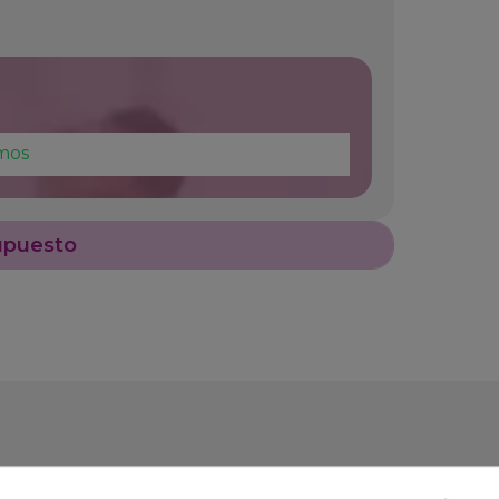
mos
upuesto