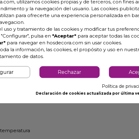
.com, utilizamos cookies propias y de terceros, con fines an
endimiento y la navegación del usuario. Las cookies publicita
utilizan para ofrecerte una experiencia personalizada en ba
ura EVRW-750
avegacion.
l uso y tratamiento de las cookies y modificar tus preferenc
"Configurar", pulsa en
"Aceptar"
para aceptar todas las coo
ada ajustando dicho estante.
r"
para navegar en hosdecora.com sin usar cookies.
oda la información, las cookies, el propósito y uso en nuestr
al, con sistema de cierre automático y burlete magnético
atamiento de datos.
ura.
igurar
Rechazar
Ace
Política de priva
Declaración de cookies actualizada por última ve
bilidad de las botellas
a temperatura