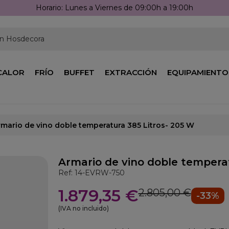
:00h a 19:00h
en Hosdecora
CALOR
FRÍO
BUFFET
EXTRACCIÓN
EQUIPAMIENTO
rmario de vino doble temperatura 385 Litros- 205 W
Armario de vino doble temperat
Ref: 14-EVRW-750
1.879,35 €
2.805,00 €
-33%
(IVA no incluido)