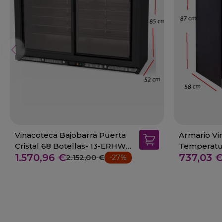
Vinacoteca Bajobarra Puerta
Armario Vi
Cristal 68 Botellas- 13-ERHWS-
Temperatur
1.570,96 €
737,03 
350-L
W-50
2.152,00 €
-27%