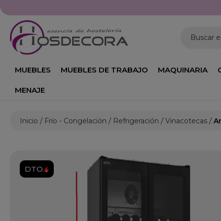
Horario: Lunes a Viernes de 09
Buscar 
MUEBLES
MUEBLES DE TRABAJO
MAQUINARIA
MENAJE
Inicio
Frío - Congelación
Refrigeración
Vinacotecas
A
DTO.