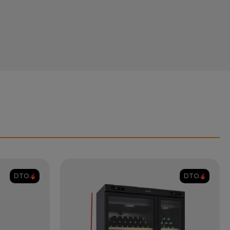
DTO.
DTO.