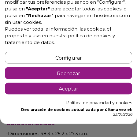
modificar tus preferencias pulsando en "Configurar",
pulsa en
"Aceptar"
para aceptar todas las cookies, o
pulsa en
"Rechazar"
para navegar en hosdecora.com
Descripción
Detalles de producto
sin usar cookies.
Puedes ver toda la información, las cookies, el
propósito y uso en nuestra política de cookies y
Tostadores de pan con regulador de
tratamiento de datos.
tiempo T03CONB
Configurar
Tostado de pan y bocadillos, tapas y tostadas de
desayunos con resistencia blindadas.
Rechazar
Bandejas de migas extraíble para su limpieza y
cuerpo de acero inox.
Aceptar
Parrilla extraíble para facilitar la salida del producto y
resistencias protegidas por parrillas.
Política de privacidad y cookies
Interruptor por cada planta de resistencias.
Declaración de cookies actualizada por última vez el:
23/01/2026
Caracteristicas
-Dimensiones: 48.3 x 25.2 x 27.3 cm.