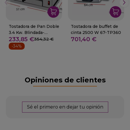
Tostadora de Pan Doble
Tostadora de buffet de
3.4 Kw. Blindada-
cinta 2500 W 67-TP360
233,85 €
701,40 €
Temporizador 11-
354,32 €
2DUOT
-34%
Opiniones de clientes
Sé el primero en dejar tu opinión