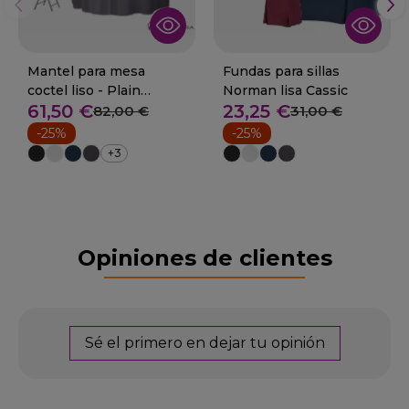
Mantel para mesa
Fundas para sillas
coctel liso - Plain
Norman lisa Cassic
61,50 €
23,25 €
coctel80
82,00 €
31,00 €
-25%
-25%
+3
Opiniones de clientes
Sé el primero en dejar tu opinión