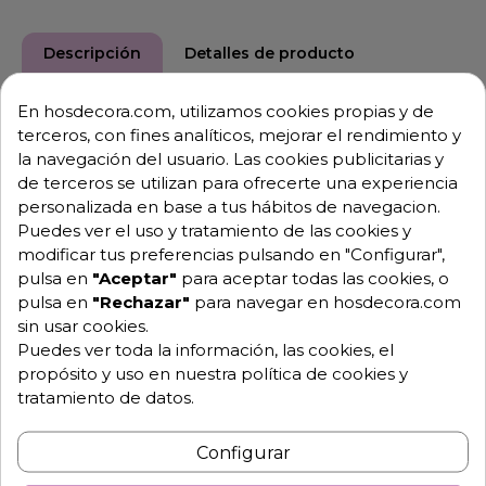
Descripción
Detalles de producto
En hosdecora.com, utilizamos cookies propias y de
Características de manteles con palas
terceros, con fines analíticos, mejorar el rendimiento y
de la mesa Planet-150
la navegación del usuario. Las cookies publicitarias y
de terceros se utilizan para ofrecerte una experiencia
Mantel plisado de mesas redondas de Zown
Planet-
personalizada en base a tus hábitos de navegacion.
150
.
de restaurantes y banquetes de catering.
Puedes ver el uso y tratamiento de las cookies y
-100% PES 200 g/m2, de punto.
modificar tus preferencias pulsando en "Configurar",
pulsa en
"Aceptar"
para aceptar todas las cookies, o
Etiquetas indelebles cosidas al producto que indican
pulsa en
"Rechazar"
para navegar en hosdecora.com
claramente su nombre y utilidad para una rápida
sin usar cookies.
identificación y clasificación,
Puedes ver toda la información, las cookies, el
propósito y uso en nuestra política de cookies y
evitando desórdenes y pérdidas de tiempo.
tratamiento de datos.
Tejidos resistentes fáciles de lavar y planchar. 100%
Configurar
PES 200 g/m2, de punto.