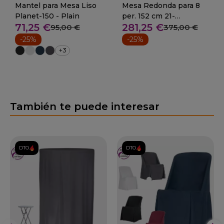
Mantel para Mesa Liso
Mesa Redonda para 8
Planet-150 - Plain
per. 152 cm 21-
71,25 €
281,25 €
PLANET150
95,00 €
375,00 €
-25%
-25%
+3
También te puede interesar
DTO.
DTO.