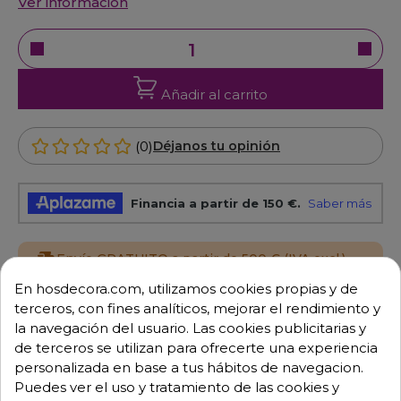
Ver información
Añadir al carrito
(0)
Déjanos tu opinión
Envío GRATUITO a partir de 500 € (IVA excl.)
En hosdecora.com, utilizamos cookies propias y de
Equipo de expertos a tu servicio.
terceros, con fines analíticos, mejorar el rendimiento y
Garantía mínima de 1 año.
la navegación del usuario. Las cookies publicitarias y
Pago 100% seguro.
de terceros se utilizan para ofrecerte una experiencia
Consulta tus dudas con nosotros.
personalizada en base a tus hábitos de navegacion.
976 25 59 91
Puedes ver el uso y tratamiento de las cookies y