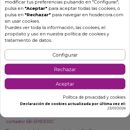
modificar tus preferencias pulsando en "Configurar",
info@hosdecora.com
pulsa en
"Aceptar"
para aceptar todas las cookies, o
Hablemos
pulsa en
"Rechazar"
para navegar en hosdecora.com
sin usar cookies.
Puedes ver toda la información, las cookies, el
propósito y uso en nuestra política de cookies y
Pide tu presupuesto
tratamiento de datos.
Configurar
Rechazar
Aceptar
Descripción
Detalles de producto
Política de privacidad y cookies
Declaración de cookies actualizada por última vez el:
23/01/2026
Selladora para bolsas de sopermercados con
cortador 68-SPB300C