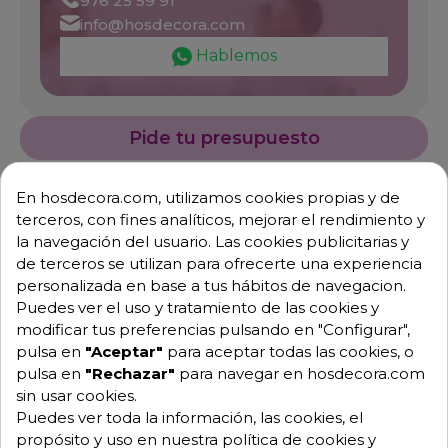
976 25 59 91
info@hosdecora.com
Hablemos
Pide tu presupuesto
En hosdecora.com, utilizamos cookies propias y de
terceros, con fines analíticos, mejorar el rendimiento y
la navegación del usuario. Las cookies publicitarias y
de terceros se utilizan para ofrecerte una experiencia
personalizada en base a tus hábitos de navegacion.
Puedes ver el uso y tratamiento de las cookies y
modificar tus preferencias pulsando en "Configurar",
Descripción
Detalles de producto
pulsa en
"Aceptar"
para aceptar todas las cookies, o
pulsa en
"Rechazar"
para navegar en hosdecora.com
Silla de terraza Parisina modelo
sin usar cookies.
Puedes ver toda la información, las cookies, el
Torrevelilla
propósito y uso en nuestra política de cookies y