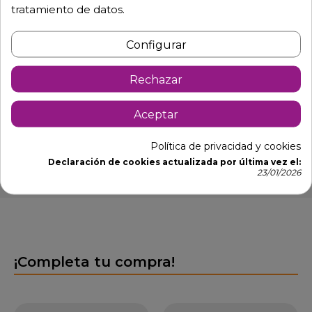
Armazón de aluminio plastificado en color imitación a
tratamiento de datos.
caña.
Configurar
Médula sintética 100% virgen, no reciclada y tejida a
mano, en color blanco y negro combinado.
Rechazar
Dimensiones 48 x 63 x 86 cm.- Altura asiento 44 cm.
Apilable
Aceptar
1201
Política de privacidad y cookies
Declaración de cookies actualizada por última vez el:
23/01/2026
¡Completa tu compra!