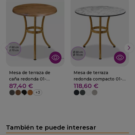
Mesa de terraza de
Mesa de terraza
caña redonda 01-
redonda compacto 01-
87,40 €
118,60 €
Competa
Competa
+3
También te puede interesar