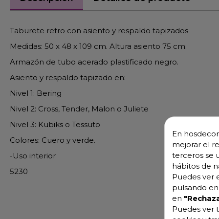
Taburete retro con asiento y respaldo tapizados
Medidas: 50 x 48 x 109 cm. Altura asiento 75 cm.
Armazón de tubo acerado plastificado negro.
Asiento y respaldo tapizado en:
Nivel 1: Bering
Nivel 2: Cross, Tender, Malon o Juliete
Nivel 3: Kubiks o Tessuto
En hosdecora
Colores: Cuero y verde.
mejorar el r
terceros se 
-Uso interior
hábitos de n
5230
Puedes ver e
pulsando en 
en
"Rechaza
Puedes ver t