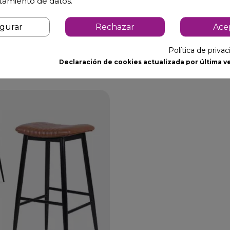
atamiento de datos.
igurar
Rechazar
Ace
Política de priva
Declaración de cookies actualizada por última ve