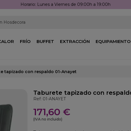
Llámanos: 976 25 59 91
en Hosdecora
CALOR
FRÍO
BUFFET
EXTRACCIÓN
EQUIPAMIENTO
e tapizado con respaldo 01-Anayet
Taburete tapizado con respald
Ref: 01-ANAYET
171,60 €
(IVA no incluido)