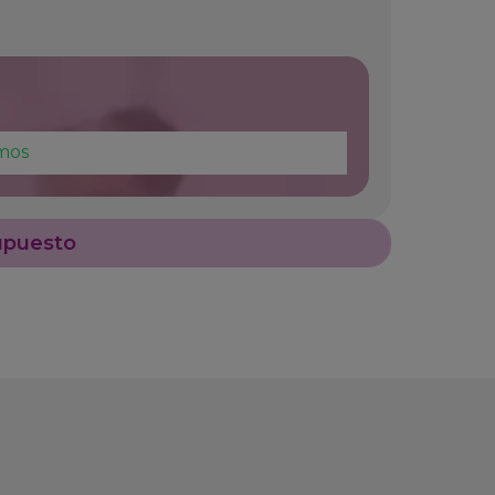
mos
upuesto