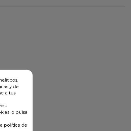
alíticos,
rias y de
se a tus
ias
kies, o pulsa
a política de