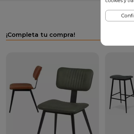
cookies y tr
Conf
¡Completa tu compra!