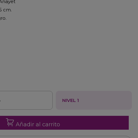
.Anayet
75 cm.
ro.
3
NIVEL 1
Añadir al carrito