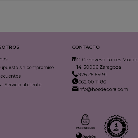
SOTROS
CONTACTO
mos
C. Genoveva Torres Morales
14, 50006 Zaragoza
resupuesto sin compromiso
976 25 59 91
recuentes
662 00 11 86
- Servicio al cliente
info@hosdecora.com