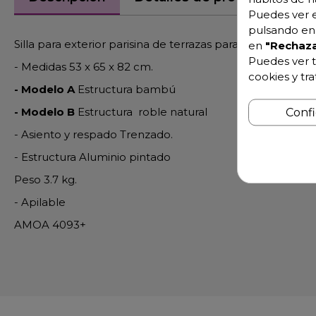
Puedes ver e
pulsando en 
Silla para exterior parisina de terrazas para restaurante
en
"Rechaza
Puedes ver t
- Medidas 53 x 65 x 82 cm.
cookies y tr
- Modelo A
Estructura bambú
- Modelo B
Estructura roble natural
Conf
- Asiento y respado Trenzado.
- Estructura Aluminio pintado
Peso 3.7 kg.
- Apilable
AMOA 4093+