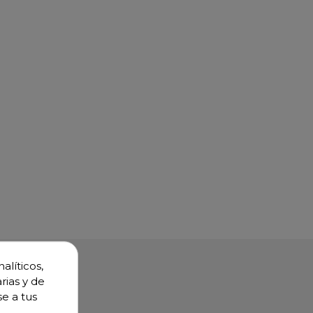
alíticos,
rias y de
se a tus