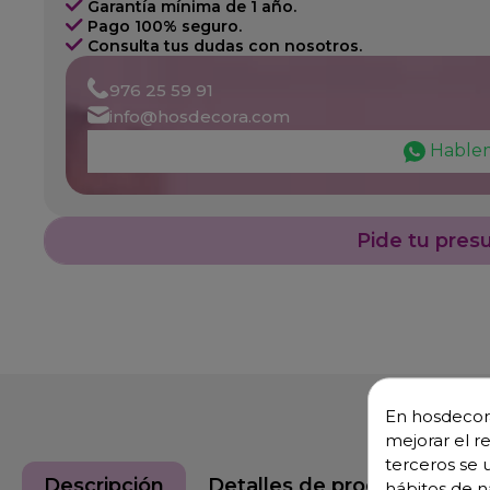
Garantía mínima de 1 año.
Pago 100% seguro.
Consulta tus dudas con nosotros.
976 25 59 91
info@hosdecora.com
Hable
Pide tu pres
En hosdecora
mejorar el r
terceros se 
Descripción
Detalles de producto
hábitos de n