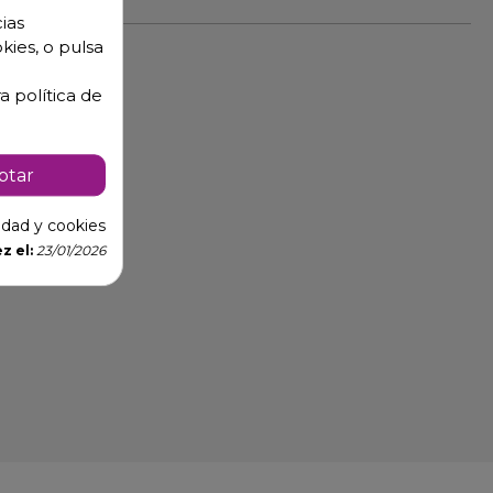
ias
kies, o pulsa
a política de
ptar
cidad y cookies
z el:
23/01/2026