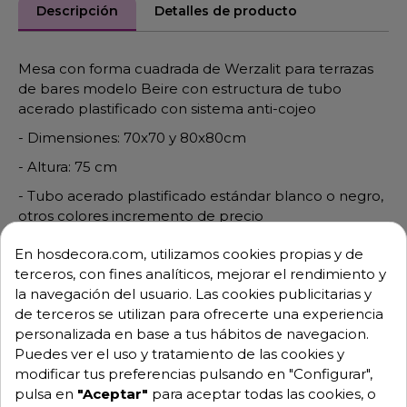
Descripción
Detalles de producto
Mesa con forma cuadrada de Werzalit para terrazas
de bares modelo Beire con estructura de tubo
acerado plastificado con sistema anti-cojeo
- Dimensiones: 70x70 y 80x80cm
- Altura: 75 cm
- Tubo acerado plastificado estándar blanco o negro,
otros colores incremento de precio
- Sistema es Table, estabilizador anti-cojeo idóneo
En hosdecora.com, utilizamos cookies propias y de
hasta 1.5 cm de irregularidades en el suelo
terceros, con fines analíticos, mejorar el rendimiento y
la navegación del usuario. Las cookies publicitarias y
- Tablero SM
de terceros se utilizan para ofrecerte una experiencia
- Interior
personalizada en base a tus hábitos de navegacion.
- Apilable
Puedes ver el uso y tratamiento de las cookies y
modificar tus preferencias pulsando en "Configurar",
**Necesita montaje
pulsa en
"Aceptar"
para aceptar todas las cookies, o