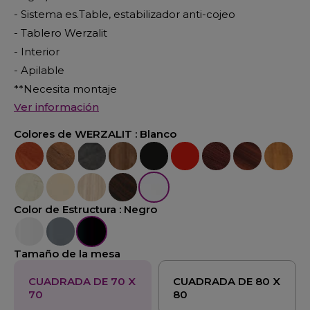
- Sistema es.Table, estabilizador anti-cojeo
- Tablero Werzalit
- Interior
- Apilable
**Necesita montaje
Ver información
Colores de WERZALIT :
Blanco
Calvados
Colorado
Cemento
Nogal Cañon
Negro
Rojo
Mogan
Nogal
Pino
Marmol Golden
Seringa
Velur
Wengue
Blanco
Color de Estructura :
Negro
Blanco
Aluminio
Negro
Tamaño de la mesa
CUADRADA DE 70 X
CUADRADA DE 80 X
70
80