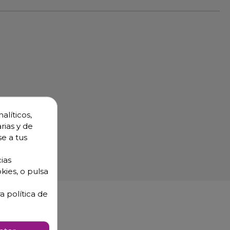
alíticos,
rias y de
se a tus
ias
kies, o pulsa
a política de