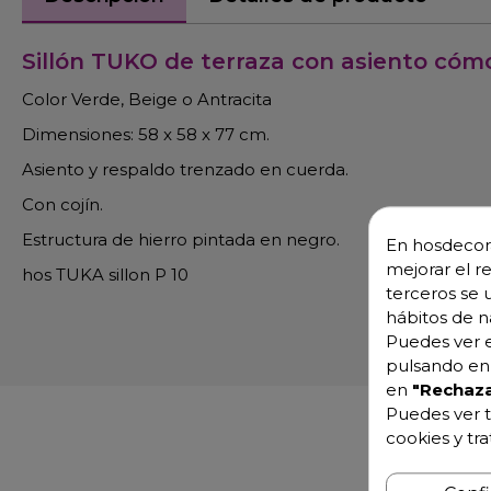
Sillón TUKO de terraza con asiento có
Color Verde, Beige o Antracita
Dimensiones: 58 x 58 x 77 cm.
Asiento y respaldo trenzado en cuerda.
Con cojín.
Estructura de hierro pintada en negro.
En hosdecora
mejorar el r
hos TUKA sillon P 10
terceros se 
hábitos de n
Puedes ver e
pulsando en 
en
"Rechaza
Puedes ver t
cookies y tr