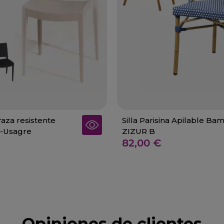
rraza resistente
Silla Parisina Apilable Ba
9-Usagre
ZIZUR B
82,00 €
Opiniones de clientes