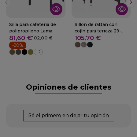
Silla para cafeteria de
Sillon de rattan con
polipropileno Lama
cojín para terraza 29-
81,60 €
105,70 €
RESOL
Narcea
102,00 €
-20%
+2
Opiniones de clientes
Sé el primero en dejar tu opinión