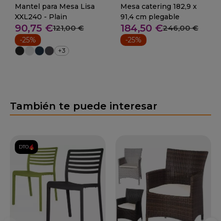
Mantel para Mesa Lisa
Mesa catering 182,9 x
XXL240 - Plain
91,4 cm plegable
90,75 €
184,50 €
121,00 €
246,00 €
-25%
-25%
+3
También te puede interesar
DTO.