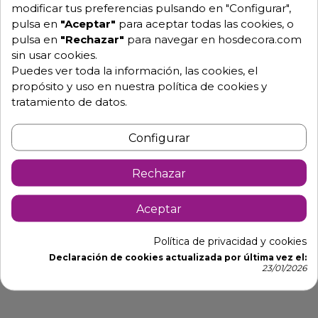
modificar tus preferencias pulsando en "Configurar",
pulsa en
"Aceptar"
para aceptar todas las cookies, o
pulsa en
"Rechazar"
para navegar en hosdecora.com
Descripción
Detalles de producto
sin usar cookies.
Puedes ver toda la información, las cookies, el
propósito y uso en nuestra política de cookies y
Sillas apilables de banquetes
tratamiento de datos.
Calamonte
De exterior e interior en polipropileno gran facilidad
Configurar
de almacenamiento y ligera.
Dimensiones: 40 x 47 x 83 altura asiento 45 cm.
Rechazar
Estructura de polipropileno.
Aceptar
Colores disponibles:blanco y gris
Interior y exterior
Política de privacidad y cookies
Declaración de cookies actualizada por última vez el:
Apilable
23/01/2026
M1125