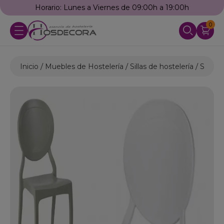
Horario: Lunes a Viernes de 09:00h a 19:00h
0
Inicio
Muebles de Hostelería
Sillas de hostelería
Sillas 