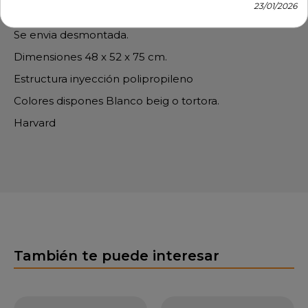
23/01/2026
colectividades- 29 HAR
Se envia desmontada.
Dimensiones 48 x 52 x 75 cm.
Estructura inyección polipropileno
Colores dispones Blanco beig o tortora.
Harvard
También te puede interesar