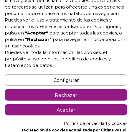
la navegación del usuario. Las cookies publicitarias y
de terceros se utilizan para ofrecerte una experiencia
976 25 59 91
personalizada en base a tus hábitos de navegacion.
info@hosdecora.com
Puedes ver el uso y tratamiento de las cookies y
Hablemos
modificar tus preferencias pulsando en "Configurar",
pulsa en
"Aceptar"
para aceptar todas las cookies, o
pulsa en
"Rechazar"
para navegar en hosdecora.com
sin usar cookies.
Pide tu presupuesto
Puedes ver toda la información, las cookies, el
propósito y uso en nuestra política de cookies y
tratamiento de datos.
Configurar
Rechazar
Descripción
Detalles de producto
Aceptar
Política de privacidad y cookies
Sillas de polipropileno para
Declaración de cookies actualizada por última vez el: