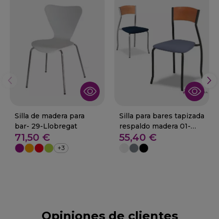
Silla de madera para
Silla para bares tapizada
bar- 29-Llobregat
respaldo madera 01-
71,50 €
55,40 €
Gines M
+3
Opiniones de clientes