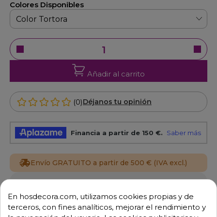
Colores Disponibles
Añadir al carrito
(0)
Déjanos tu opinión
Envío GRATUITO a partir de 500 € (IVA excl.)
Equipo de expertos a tu servicio.
Garantía mínima de 1 año.
En hosdecora.com, utilizamos cookies propias y de
Pago 100% seguro.
terceros, con fines analíticos, mejorar el rendimiento y
Consulta tus dudas con nosotros.