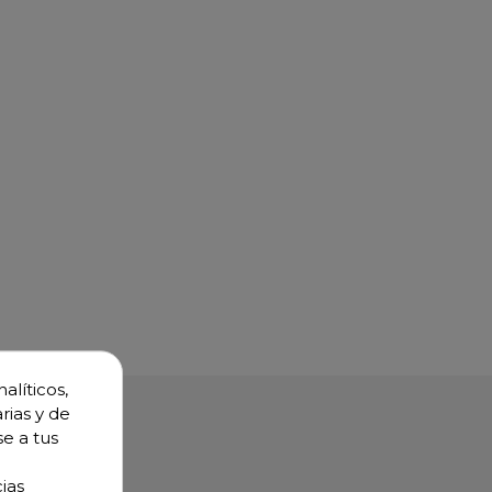
alíticos,
rias y de
se a tus
ias