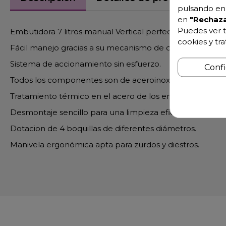
pulsando en 
en
"Rechaza
Puedes ver t
Embutidora 7 litros manual Vertical perfecta para carnice
cookies y tr
Fácil manejo gracias a su mecanismo de dos marchas.
Sistema de accionamiento sin esfuerzo.
Conf
Todos los componentes son de aceroinoxidable y están 
Tratamiento térmico en el acero de los engranajes.
Desmontaje sencillo para una limpieza eficaz.
Dotacion de 4 boquillas de diferentes diámetros.
Manivela ergonómica apta para zurdos y diestros.