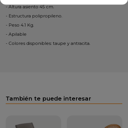
- Altura asiento 45 cm.
- Estructura polipropileno.
- Peso 4.1 Kg.
- Apilable
- Colores disponibles: taupe y antracita.
También te puede interesar