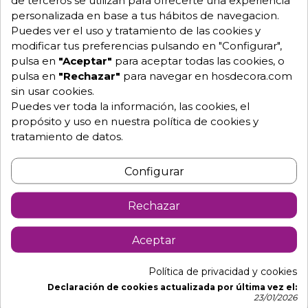
976 25 59 91
personalizada en base a tus hábitos de navegacion.
info@hosdecora.com
Puedes ver el uso y tratamiento de las cookies y
Hablemos
modificar tus preferencias pulsando en "Configurar",
pulsa en
"Aceptar"
para aceptar todas las cookies, o
pulsa en
"Rechazar"
para navegar en hosdecora.com
sin usar cookies.
Pide tu presupuesto
Puedes ver toda la información, las cookies, el
propósito y uso en nuestra política de cookies y
tratamiento de datos.
Configurar
Rechazar
Descripción
Detalles de producto
Aceptar
Política de privacidad y cookies
Sillon Lobera de terraza apilable en polipropileno.
Declaración de cookies actualizada por última vez el:
23/01/2026
- Dimensiones: Ancho 53 x fondo 53 x alto 78.5 cm.