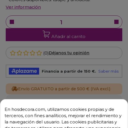
Ver información
Añadir al carrito
(0)
Déjanos tu opinión
Envío GRATUITO a partir de 500 € (IVA excl.)
Equipo de expertos a tu servicio.
Garantía mínima de 1 año.
En hosdecora.com, utilizamos cookies propias y de
Pago 100% seguro.
terceros, con fines analíticos, mejorar el rendimiento y
Consulta tus dudas con nosotros.
la navegación del usuario. Las cookies publicitarias y
de terceros se utilizan para ofrecerte una experiencia