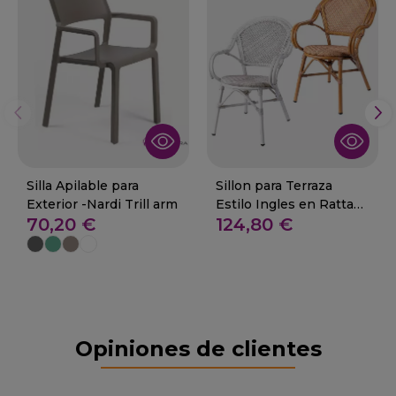
Silla Apilable para
Sillon para Terraza
Exterior -Nardi Trill arm
Estilo Ingles en Rattan
70,20 €
124,80 €
97-ANNA
Opiniones de clientes