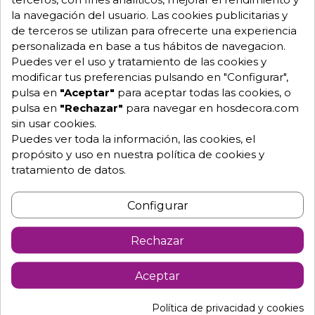
Artana
la navegación del usuario. Las cookies publicitarias y
Tubo acerado y base de hierro fundido.
de terceros se utilizan para ofrecerte una experiencia
También se pueden servir tableros de madera,
personalizada en base a tus hábitos de navegacion.
Werzalit y melamina, consultar.
Puedes ver el uso y tratamiento de las cookies y
Dimensiones tablero a elegir entre:
modificar tus preferencias pulsando en "Configurar",
pulsa en
"Aceptar"
para aceptar todas las cookies, o
Redonda de 60 cm.
pulsa en
"Rechazar"
para navegar en hosdecora.com
sin usar cookies.
Redonda de 70 cm.
Puedes ver toda la información, las cookies, el
Altura de la mesa 110 cm
propósito y uso en nuestra política de cookies y
De interior.
tratamiento de datos.
**Necesita montaje.
Configurar
Para más información no dude en ponerse en
contacto con nosotros y le resolveremos todas las
Rechazar
dudas.
396
Aceptar
Política de privacidad y cookies