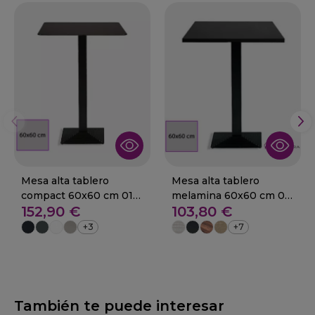
Mesa alta tablero
Mesa alta tablero
compact 60x60 cm 01-
melamina 60x60 cm 01-
152,90 €
103,80 €
Artana
ARTANA
+3
+7
También te puede interesar