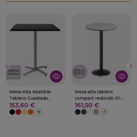
Mesa Alta Abatible
Mesa alta tablero
Tablero Cuadrado
compact redondo 01-
153,60 €
161,50 €
Werzalit- MUXIA
SIMAT
+8
+3