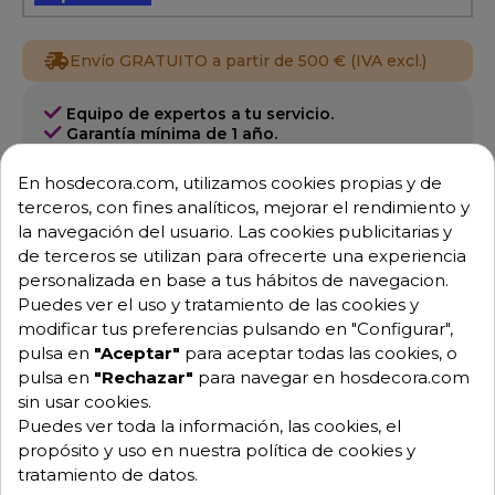
Envío GRATUITO a partir de 500 € (IVA excl.)
Equipo de expertos a tu servicio.
Garantía mínima de 1 año.
Pago 100% seguro.
Consulta tus dudas con nosotros.
En hosdecora.com, utilizamos cookies propias y de
terceros, con fines analíticos, mejorar el rendimiento y
976 25 59 91
la navegación del usuario. Las cookies publicitarias y
info@hosdecora.com
de terceros se utilizan para ofrecerte una experiencia
Hablemos
personalizada en base a tus hábitos de navegacion.
Puedes ver el uso y tratamiento de las cookies y
modificar tus preferencias pulsando en "Configurar",
pulsa en
"Aceptar"
para aceptar todas las cookies, o
Pide tu presupuesto
pulsa en
"Rechazar"
para navegar en hosdecora.com
sin usar cookies.
Puedes ver toda la información, las cookies, el
propósito y uso en nuestra política de cookies y
tratamiento de datos.