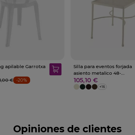
ing apilable Garrotxa
Silla para eventos forjada
asiento metalico 48-
105,10 €
Viladecans
1,00 €
-20%
+16
Opiniones de clientes