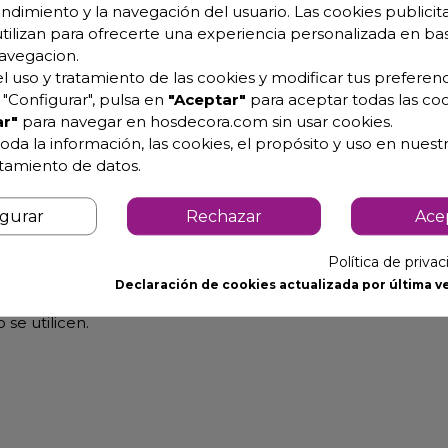
endimiento y la navegación del usuario. Las cookies publicita
utilizan para ofrecerte una experiencia personalizada en ba
avegacion.
l uso y tratamiento de las cookies y modificar tus preferenc
"Configurar", pulsa en
"Aceptar"
para aceptar todas las coo
r"
para navegar en hosdecora.com sin usar cookies.
oda la información, las cookies, el propósito y uso en nuestr
ctos, limpiar la superficie con agua limpia a presión mode
atamiento de datos.
ergente neutro con un trapo limpio y húmedo, después secar 
igurar
Rechazar
Ace
da al exterior.
o pero no permanente.
Política de priva
Declaración de cookies actualizada por última ve
n lugar resguardado de los rayos solares, de la humedad, de
se utilicen.