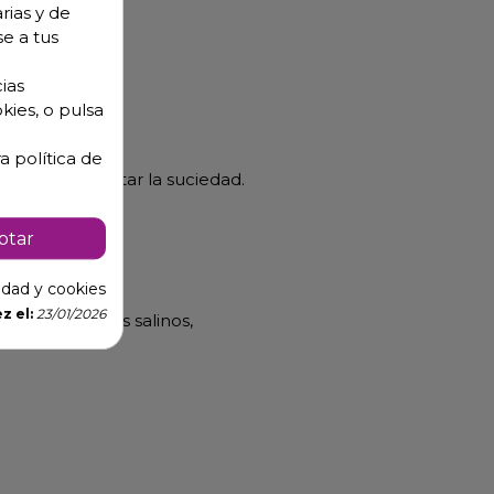
rias y de
se a tus
ias
kies, o pulsa
a política de
rada para quitar la suciedad.
bien.
ptar
cidad y cookies
z el:
23/01/2026
 los ambientes salinos,