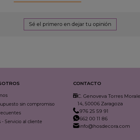
Sé el primero en dejar tu opinión
SOTROS
CONTACTO
mos
C. Genoveva Torres Morales
14, 50006 Zaragoza
resupuesto sin compromiso
976 25 59 91
recuentes
662 00 11 86
- Servicio al cliente
info@hosdecora.com