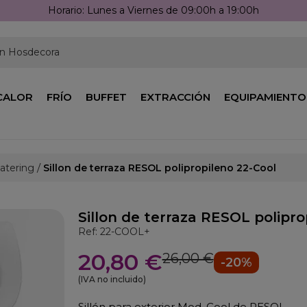
Horario: Lunes a Viernes de 09:00h a 19:00h
en Hosdecora
CALOR
FRÍO
BUFFET
EXTRACCIÓN
EQUIPAMIENTO
Catering
Sillon de terraza RESOL polipropileno 22-Cool
Sillon de terraza RESOL polipro
Ref: 22-COOL+
20,80 €
26,00 €
-20%
(IVA no incluido)
Sillón para exterior Mod. Cool de RESOL