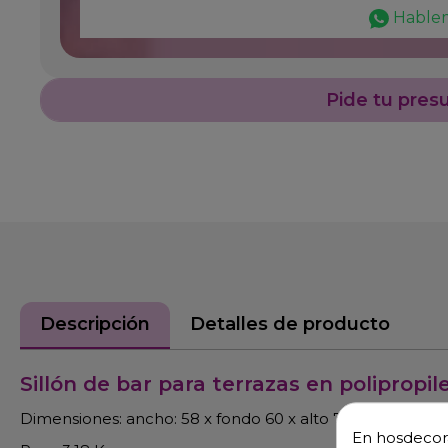
Hable
Pide tu pres
Descripción
Detalles de producto
Sillón de bar para terrazas en polipropil
Dimensiones: ancho: 58 x fondo 60 x alto 79 cm.
En hosdecora