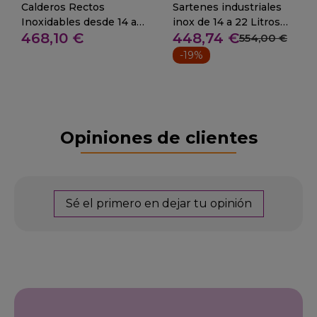
Calderos Rectos
Sartenes industriales
Inoxidables desde 14 a
inox de 14 a 22 Litros
468,10 €
448,74 €
1227 litros
(ver opciones)
554,00 €
-19%
Opiniones de clientes
Sé el primero en dejar tu opinión