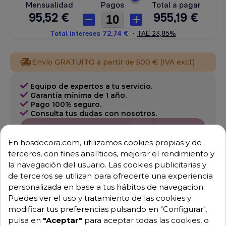
Envío GRATUITO a partir de 500 € (IVA excl.)
Equipo de expertos a tu servicio.
Garantía mínima de 1 año.
Pago 100% seguro.
Consulta tus dudas con nosotros.
976 25 59 91
En hosdecora.com, utilizamos cookies propias y de
info@hosdecora.com
terceros, con fines analíticos, mejorar el rendimiento y
Hablemos
la navegación del usuario. Las cookies publicitarias y
de terceros se utilizan para ofrecerte una experiencia
personalizada en base a tus hábitos de navegacion.
Puedes ver el uso y tratamiento de las cookies y
Pide tu presupuesto
modificar tus preferencias pulsando en "Configurar",
pulsa en
"Aceptar"
para aceptar todas las cookies, o