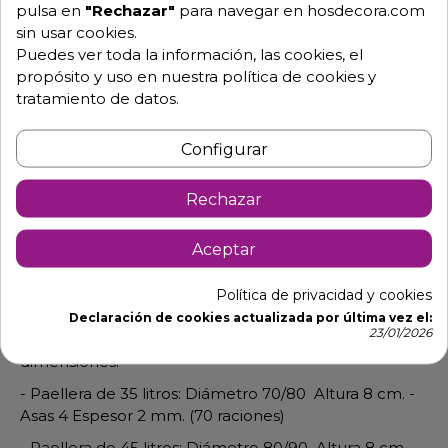
pulsa en
"Rechazar"
para navegar en hosdecora.com
sin usar cookies.
Puedes ver toda la información, las cookies, el
propósito y uso en nuestra política de cookies y
tratamiento de datos.
Configurar
Descripción
Detalles de producto
Rechazar
Paelleras grandes valencianas
fabricadas en acero inox. AISI 304
Aceptar
Ideal grandes eventos para la elaboración de paellas,
Política de privacidad y cookies
ranchos y guisos.
Declaración de cookies actualizada por última vez el:
23/01/2026
Con los distintos tamaños encontraras las siguientes
dimensiones:
- Paellera de 35 litros: Diámetro 70/80 Altura 8 cm. -
Asas 4 Espesor 2 mm. (70 raciones)
- Paellera de 45 litros: Diámetro 80/90 Altura 8 cm. -