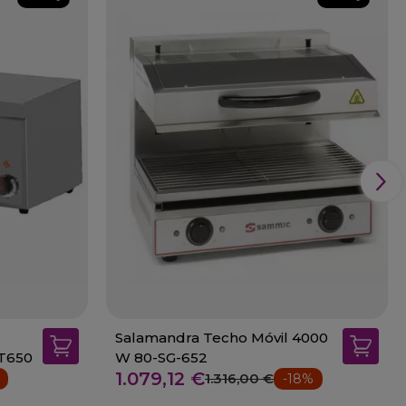
Salamandra Techo Móvil 4000
ST650
W 80-SG-652
1.079,12 €
1.316,00 €
-18%