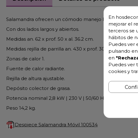
En hosdecora
Salamandra ofrecen un cómodo manejo bidireccional dentr
mejorar el r
Con dos lados largos y abiertos.
terceros se 
hábitos de n
Medidas an. 62 x prof. 50 x al. 36.2 cm.
Puedes ver e
Medidas rejilla de parrilla an. 430 x prof. 300 mm.
pulsando en 
en
"Rechaza
Zonas de calor 1.
Puedes ver t
Fuente de calor radiante.
cookies y tr
Rejilla de altura ajustable.
Conf
Depósito colector de grasa.
Potencia nominal 2,8 kW | 230 V | 50/60 Hz.
Peso 14,2 kg.
Despiece Salamandra Móvil 100534