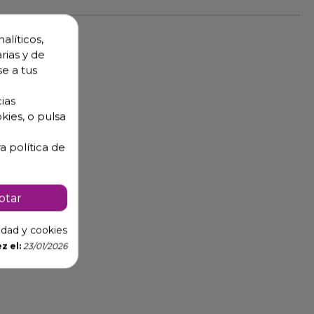
alíticos,
rias y de
se a tus
ias
kies, o pulsa
a política de
ptar
cidad y cookies
z el:
23/01/2026