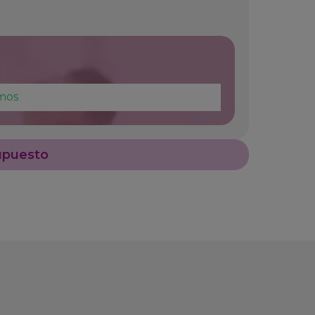
mos
upuesto