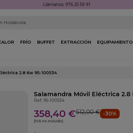
Llámanos: 976 25 59 91
en Hosdecora
CALOR
FRÍO
BUFFET
EXTRACCIÓN
EQUIPAMIENTO
léctrica 2.8 Kw 95-100534
Salamandra Móvil Eléctrica 2.8
Ref: 95-100534
358,40 €
512,00 €
-30%
(IVA no incluido)