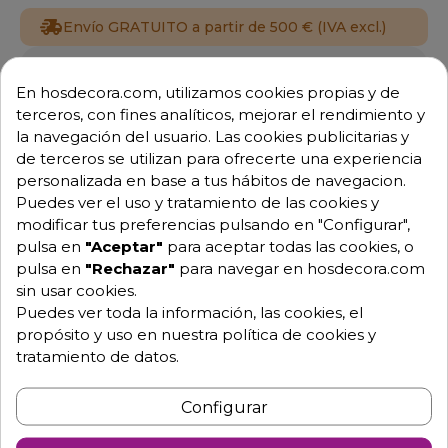
Envío GRATUITO a partir de 500 € (IVA excl.)
Equipo de expertos a tu servicio.
En hosdecora.com, utilizamos cookies propias y de
Garantía mínima de 1 año.
Pago 100% seguro.
terceros, con fines analíticos, mejorar el rendimiento y
Consulta tus dudas con nosotros.
la navegación del usuario. Las cookies publicitarias y
de terceros se utilizan para ofrecerte una experiencia
976 25 59 91
personalizada en base a tus hábitos de navegacion.
info@hosdecora.com
Puedes ver el uso y tratamiento de las cookies y
modificar tus preferencias pulsando en "Configurar",
Hablemos
pulsa en
"Aceptar"
para aceptar todas las cookies, o
pulsa en
"Rechazar"
para navegar en hosdecora.com
sin usar cookies.
Pide tu presupuesto
Puedes ver toda la información, las cookies, el
propósito y uso en nuestra política de cookies y
tratamiento de datos.
Configurar