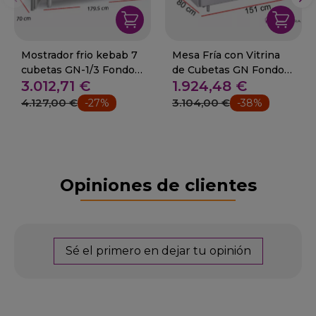
Mostrador frio kebab 7
Mesa Fría con Vitrina
cubetas GN-1/3 Fondo
de Cubetas GN Fondo
3.012,71 €
1.924,48 €
70 cm.
80 cm 93-FIG-
PZ2600TN+
4.127,00 €
3.104,00 €
-27%
-38%
Opiniones de clientes
Sé el primero en dejar tu opinión