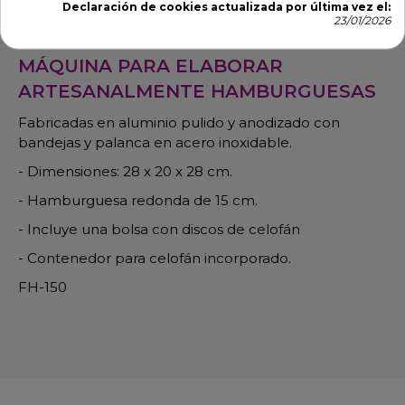
Descripción
Detalles de producto
Declaración de cookies actualizada por última vez el:
23/01/2026
MÁQUINA PARA ELABORAR
ARTESANALMENTE HAMBURGUESAS
Fabricadas en aluminio pulido y anodizado con
bandejas y palanca en acero inoxidable.
- Dimensiones: 28 x 20 x 28 cm.
- Hamburguesa redonda de 15 cm.
- Incluye una bolsa con discos de celofán
- Contenedor para celofán incorporado.
FH-150