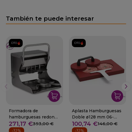
También te puede interesar
DTO.
DTO.
Formadora de
Aplasta Hamburguesas
hamburguesas redonda
Doble ø128 mm 06-
271,17 €
100,74 €
13 cm. 06-441856
041884
393,00 €
146,00 €
-31%
-31%