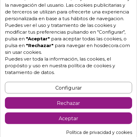
la navegación del usuario. Las cookies publicitarias y
Equipo de expertos a tu servicio.
de terceros se utilizan para ofrecerte una experiencia
Garantía mínima de 1 año.
Pago 100% seguro.
personalizada en base a tus hábitos de navegacion.
Consulta tus dudas con nosotros.
Puedes ver el uso y tratamiento de las cookies y
modificar tus preferencias pulsando en "Configurar",
976 25 59 91
pulsa en
"Aceptar"
para aceptar todas las cookies, o
info@hosdecora.com
pulsa en
"Rechazar"
para navegar en hosdecora.com
sin usar cookies.
Hablemos
Puedes ver toda la información, las cookies, el
propósito y uso en nuestra política de cookies y
tratamiento de datos.
Pide tu presupuesto
Configurar
Rechazar
Aceptar
Política de privacidad y cookies