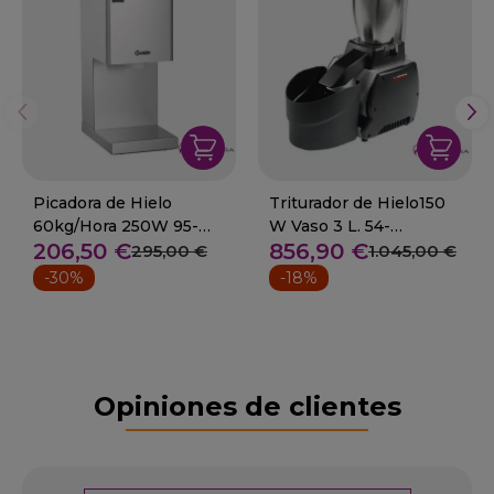
Picadora de Hielo
Triturador de Hielo150
60kg/Hora 250W 95-
W Vaso 3 L. 54-
206,50 €
856,90 €
135027
NORDKAPP
295,00 €
1.045,00 €
-30%
-18%
Opiniones de clientes