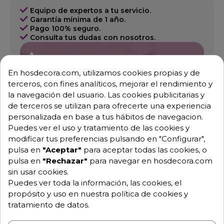
Equipo de expertos a tu servicio.
Garantía mínima de 1 año.
Pago 100% seguro.
Consulta tus dudas con nosotros.
976 25 59 91
info@hosdecora.com
En hosdecora.com, utilizamos cookies propias y de
terceros, con fines analíticos, mejorar el rendimiento y
Hablemos
la navegación del usuario. Las cookies publicitarias y
de terceros se utilizan para ofrecerte una experiencia
personalizada en base a tus hábitos de navegacion.
Pide tu presupuesto
Puedes ver el uso y tratamiento de las cookies y
modificar tus preferencias pulsando en "Configurar",
pulsa en
"Aceptar"
para aceptar todas las cookies, o
pulsa en
"Rechazar"
para navegar en hosdecora.com
sin usar cookies.
Puedes ver toda la información, las cookies, el
propósito y uso en nuestra política de cookies y
tratamiento de datos.