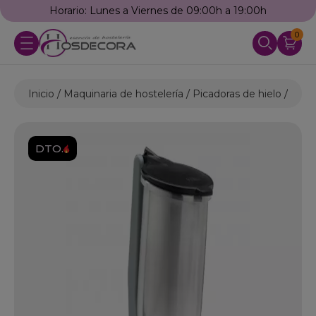
Horario: Lunes a Viernes de 09:00h a 19:00h
0
Inicio
Maquinaria de hostelería
Picadoras de hielo
Trit
DTO.