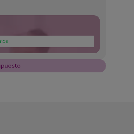
mos
upuesto