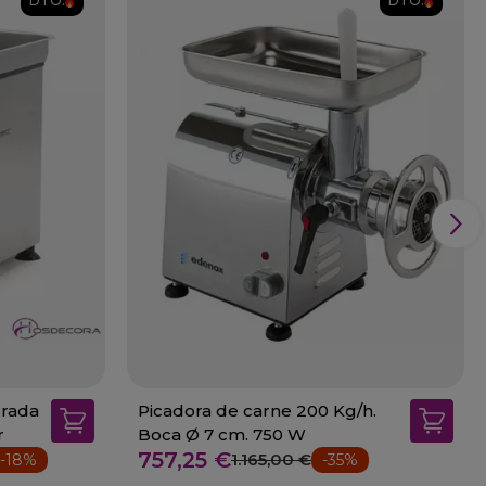
DTO.
DTO.
erada
Picadora de carne 200 Kg/h.
r
Boca Ø 7 cm. 750 W
757,25 €
1.165,00 €
-18%
-35%