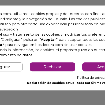
.com, utilizamos cookies propias y de terceros, con fines an
a
endimiento y la navegación del usuario. Las cookies publicita
utilizan para ofrecerte una experiencia personalizada en ba
avegacion.
l uso y tratamiento de las cookies y modificar tus preferenc
"Configurar", pulsa en
"Aceptar"
para aceptar todas las coo
r"
para navegar en hosdecora.com sin usar cookies.
r engranaje en baño de aceite.
oda la información, las cookies, el propósito y uso en nuestr
ndido accidental del aparato después de una eventual inter
atamiento de datos.
 inoxidable autoafilante.
igurar
Rechazar
Ace
acto con la carne.
e y elemento para ayudar a introducir el producto, de mate
Política de priva
Declaración de cookies actualizada por última ve
ropeas CE.