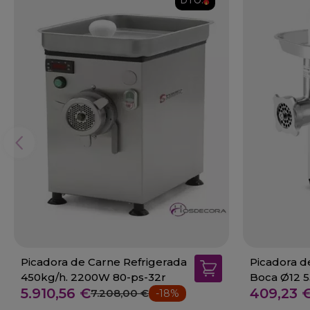
DTO.
Picadora de Carne Refrigerada
Picadora d
450kg/h. 2200W 80-ps-32r
Boca Ø12 
5.910,56 €
409,23 
7.208,00 €
-18%