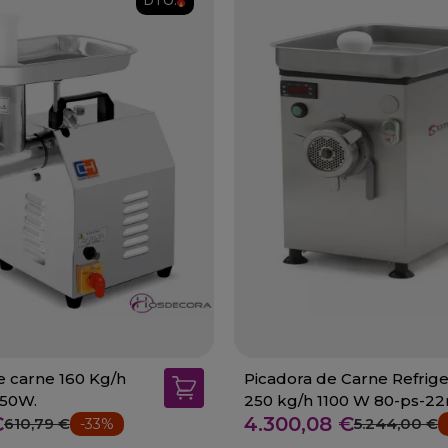
DTO.
e carne 160 Kg/h
Picadora de Carne Refrig
550W.
250 kg/h 1100 W 80-ps-22
€
4.300,08 €
610,79 €
5.244,00 €
-33%