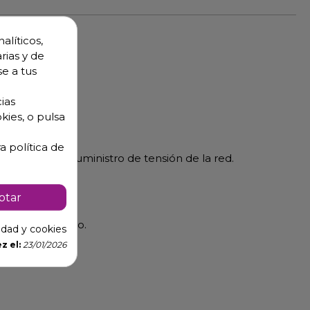
alíticos,
rias y de
se a tus
ias
kies, o pulsa
a política de
rupción del suministro de tensión de la red.
ptar
rial alimentario.
cidad y cookies
z el:
23/01/2026