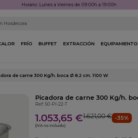
Llámanos: 976 25 59 91
en Hosdecora
CALOR
FRÍO
BUFFET
EXTRACCIÓN
EQUIPAMIENTO
adora de carne 300 Kg/h. boca Ø 8.2 cm. 1100 W
Picadora de carne 300 Kg/h. bo
Ref: 50-PI-22-T
1.053,65 €
1.621,00 €
-35%
(IVA no incluido)