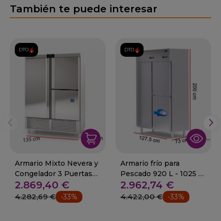
También te puede interesar
DTO.
DTO.
Armario Mixto Nevera y
Armario frío para
Congelador 3 Puertas
Pescado 920 L - 1025 W
2.869,40 €
2.962,74 €
14-CASM-140-3
- 87-S1000P3+
4.282,69 €
4.422,00 €
-33%
-33%