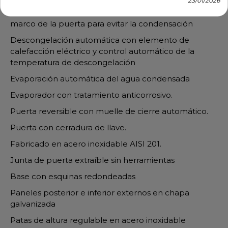
Elemento de calefacción eléctrico alrededor del
marco de la puerta para evitar la condensación
Descongelación automática con elemento de
calefacción eléctrico y control automático de la
temperatura de descongelación
Evaporación automática del agua condensada
Evaporador con tratamiento anticorrosivo.
Puerta reversible con muelle de cierre automático.
Puerta con cerradura de llave.
Fabricado en acero inoxidable AISI 201.
Junta de puerta extraíble sin herramientas
Base con esquinas redondeadas
Paneles posterior e inferior externos en chapa
galvanizada
Patas de altura regulable en acero inoxidable