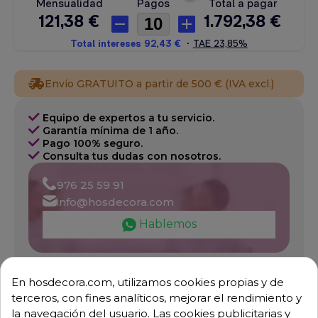
Envío GRATUITO a partir de 500 € (IVA excl.)
Equipo de expertos a tu servicio.
Garantía mínima de 1 año.
Pago 100% seguro.
Consulta tus dudas con nosotros.
976 25 59 91
info@hosdecora.com
Hablemos
Pide tu presupuesto
En hosdecora.com, utilizamos cookies propias y de
terceros, con fines analíticos, mejorar el rendimiento y
la navegación del usuario. Las cookies publicitarias y