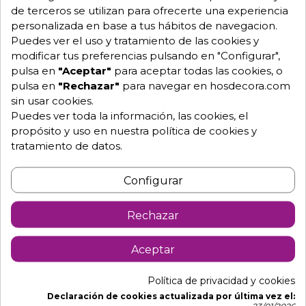
de terceros se utilizan para ofrecerte una experiencia
personalizada en base a tus hábitos de navegacion.
Puedes ver el uso y tratamiento de las cookies y
modificar tus preferencias pulsando en "Configurar",
pulsa en
"Aceptar"
para aceptar todas las cookies, o
pulsa en
"Rechazar"
para navegar en hosdecora.com
sin usar cookies.
Descripción
Detalles de producto
Puedes ver toda la información, las cookies, el
propósito y uso en nuestra política de cookies y
tratamiento de datos.
Armario refrigerado para pastelerías hecho de acero
inoxidable.
Configurar
Refrigeración ventilada
Unidad de refrigeración incorporada
Rechazar
Compartimento del motor aislado
Evaporador oculto para maximizar el espacio interior
Aceptar
disponible
Política de privacidad y cookies
Control de temperatura electrónico con termostato
Declaración de cookies actualizada por última vez el:
digital
23/01/2026