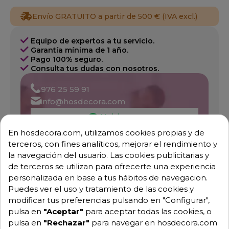
Envío GRATUITO a partir de 500 € (IVA excl.)
Equipo de expertos a tu servicio.
Garantía mínima de 1 año.
Pago 100% seguro.
Consulta tus dudas con nosotros.
976 25 59 91
info@hosdecora.com
Hablemos
En hosdecora.com, utilizamos cookies propias y de
terceros, con fines analíticos, mejorar el rendimiento y
la navegación del usuario. Las cookies publicitarias y
Pide tu presupuesto
de terceros se utilizan para ofrecerte una experiencia
personalizada en base a tus hábitos de navegacion.
Puedes ver el uso y tratamiento de las cookies y
modificar tus preferencias pulsando en "Configurar",
pulsa en
"Aceptar"
para aceptar todas las cookies, o
pulsa en
"Rechazar"
para navegar en hosdecora.com