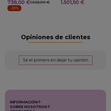
738,00 €
1.501,50 €
FS176H
MM 5 PV+
1.025,00 €
-28%
Opiniones de clientes
Sé el primero en dejar tu opinión
INFORMACIÓN
SOBRE NOSOTROS