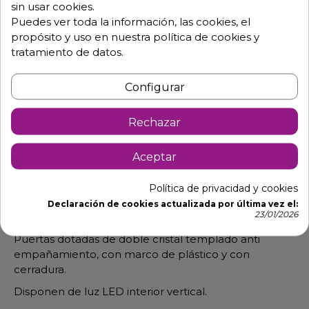
sin usar cookies.
Puedes ver toda la información, las cookies, el
propósito y uso en nuestra política de cookies y
Descripción
Detalles de producto
tratamiento de datos.
Configurar
Armario vertical exposición alimentos
AE 390 LE
Rechazar
Diseño interior especial para proporcionar alta
capacidad de carga, sin o con cajón luminoso, de gran
Aceptar
visibilidad por su
amplia superficie acristalada y luz interior, ideales
Política de privacidad y cookies
para bares, restaurantes, supermercados, pastelerías,
Declaración de cookies actualizada por última vez el:
23/01/2026
etc.
Puertas dotadas de doble cristal templado anti
empañamiento, con marco de plástico y con
cerradura.
Disponen de luz LED interior vertical.