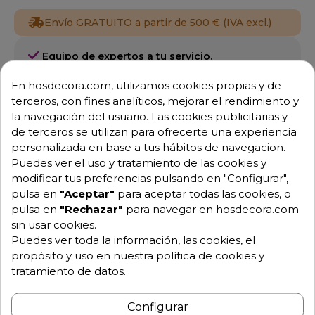
Envío GRATUITO a partir de 500 € (IVA excl.)
Equipo de expertos a tu servicio.
Garantía mínima de 1 año.
Pago 100% seguro.
En hosdecora.com, utilizamos cookies propias y de
Consulta tus dudas con nosotros.
terceros, con fines analíticos, mejorar el rendimiento y
la navegación del usuario. Las cookies publicitarias y
976 25 59 91
de terceros se utilizan para ofrecerte una experiencia
info@hosdecora.com
personalizada en base a tus hábitos de navegacion.
Hablemos
Puedes ver el uso y tratamiento de las cookies y
modificar tus preferencias pulsando en "Configurar",
pulsa en
"Aceptar"
para aceptar todas las cookies, o
pulsa en
"Rechazar"
para navegar en hosdecora.com
Pide tu presupuesto
sin usar cookies.
Puedes ver toda la información, las cookies, el
propósito y uso en nuestra política de cookies y
tratamiento de datos.
Configurar