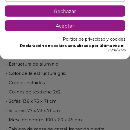
Rechazar
Descripción
Detalles de producto
Aceptar
Conjunto para jardín HERCE
Política de privacidad y cookies
Declaración de cookies actualizada por última vez el:
- Compuesto por un sofá, dos sillones y una mesa de
23/01/2026
centro.
- Estructura de aluminio.
- Color de la estructura gris.
- Cojines incluidos.
- Cojines de textilene 2x2.
- Sofás: 136 x 73 x 71 cm.
- Sillones: 77 x 73 x 71 cm.
- Mesa de centro: 100 x 60 x 45 cm.
- Tablero de mesa de cristal, imitación piedra.