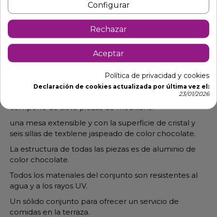
Configurar
Rechazar
Descripción
Detalles de producto
Aceptar
Conjunto de muebles de comedor
Política de privacidad y cookies
IBROS
Declaración de cookies actualizada por última vez el:
23/01/2026
El mobiliario de comedor para terrazas Ibros se
compone de siete piezas de mobiliario:
una mesa extensible y con la superficie de cristal y
seis sillas de textilene jaspeado de color chocolate.
La estructura de todas las piezas es de aluminio de
color chocolate.
Todos los materiales del conjunto son resistentes al
agua y a los rayos UV.
Un sólido conjunto para ofrecer un servicio de
comidas en la terraza.