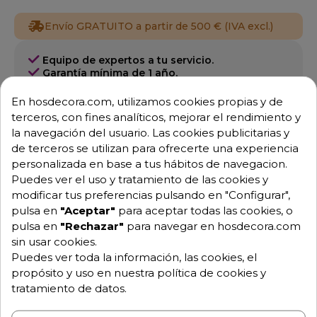
Envío GRATUITO a partir de 500 € (IVA excl.)
Equipo de expertos a tu servicio.
Garantía mínima de 1 año.
Pago 100% seguro.
Consulta tus dudas con nosotros.
En hosdecora.com, utilizamos cookies propias y de
terceros, con fines analíticos, mejorar el rendimiento y
976 25 59 91
la navegación del usuario. Las cookies publicitarias y
info@hosdecora.com
de terceros se utilizan para ofrecerte una experiencia
personalizada en base a tus hábitos de navegacion.
Hablemos
Puedes ver el uso y tratamiento de las cookies y
modificar tus preferencias pulsando en "Configurar",
pulsa en
"Aceptar"
para aceptar todas las cookies, o
Pide tu presupuesto
pulsa en
"Rechazar"
para navegar en hosdecora.com
sin usar cookies.
Puedes ver toda la información, las cookies, el
propósito y uso en nuestra política de cookies y
tratamiento de datos.