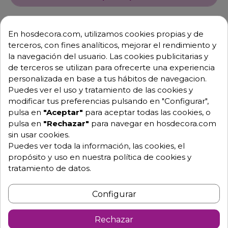
En hosdecora.com, utilizamos cookies propias y de
terceros, con fines analíticos, mejorar el rendimiento y
la navegación del usuario. Las cookies publicitarias y
de terceros se utilizan para ofrecerte una experiencia
personalizada en base a tus hábitos de navegacion.
Puedes ver el uso y tratamiento de las cookies y
Descripción
Detalles de producto
modificar tus preferencias pulsando en "Configurar",
pulsa en
"Aceptar"
para aceptar todas las cookies, o
pulsa en
"Rechazar"
para navegar en hosdecora.com
Mesa alta Pazos cuadrada para bar de copas con
sin usar cookies.
tablero de 60 x 60 cm. en melamina, con
Puedes ver toda la información, las cookies, el
tubo acerado plastificado negro o blanco.
propósito y uso en nuestra política de cookies y
También se pueden servir tableros de madera,
tratamiento de datos.
Werzalit, consultar.
Dimensiones tablero a elegir entre:
Configurar
-Cuadrada de 60 cm.
- Altura de la mesa 110 cm.
Rechazar