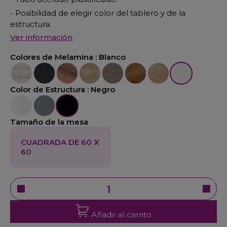
- Posibilidad de elegir color del tablero y de la
estructura.
Ver información
Colores de Melamina :
Blanco
Fresno
Negro
Nogal
Olmo
Roble
Nogal Claro
Acacia
Blanco
Color de Estructura :
Negro
Blanco
Aluminio
Negro
Tamaño de la mesa
CUADRADA DE 60 X
60
Añadir al carrito