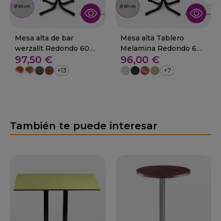
Mesa alta de bar
Mesa alta Tablero
werzalit Redondo 60
Melamina Redondo 60
97,50 €
96,00 €
cm 01-PAZOS
cm.01-PAZOS
+13
+7
También te puede interesar