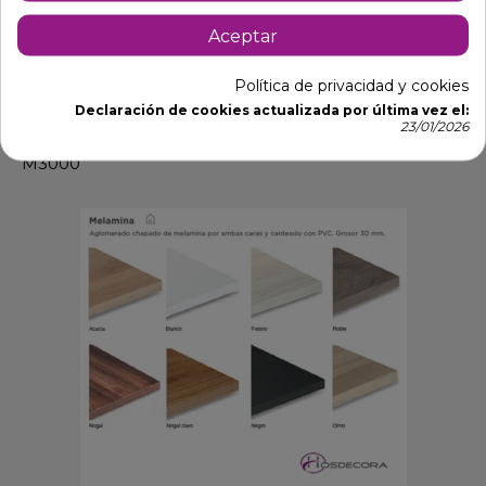
- De interior.
Aceptar
**Necesita montaje
Para mas información no dude en ponerse en
Política de privacidad y cookies
contacto con nosotros y le resolveremos todas las
Declaración de cookies actualizada por última vez el:
dudas.
23/01/2026
M3000