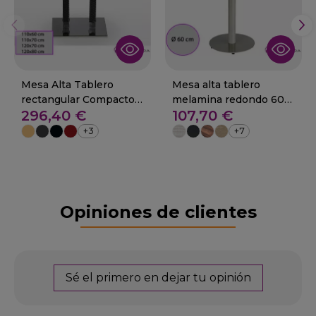
Mesa Alta Tablero
Mesa alta tablero
rectangular Compacto-
melamina redondo 60
296,40 €
107,70 €
COLES
cm. 01-LASTRIL
+3
+7
Opiniones de clientes
Sé el primero en dejar tu opinión