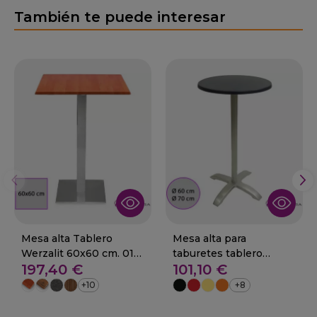
También te puede interesar
Mesa alta Tablero
Mesa alta para
Werzalit 60x60 cm. 01-
taburetes tablero
197,40 €
101,10 €
CORBERA
werzalit 29-Torreon
mate
+10
+8