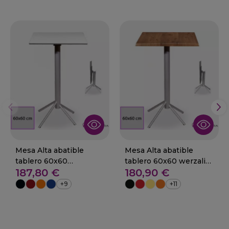
Mesa Alta abatible
Mesa Alta abatible
tablero 60x60
tablero 60x60 werzalit
187,80 €
180,90 €
compacto 29-NIEBLA
29-NIEBLA
+9
+11