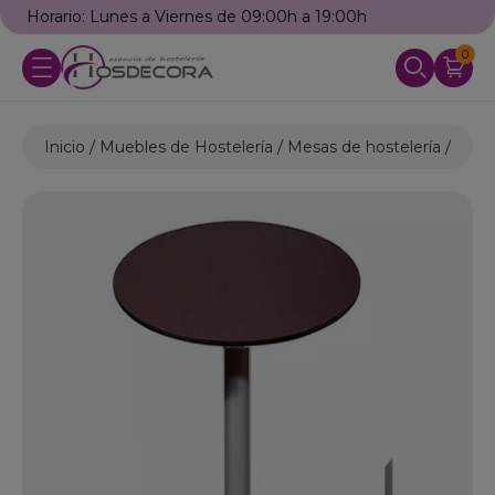
Llámanos: 976 25 59 91
0
Inicio
Muebles de Hostelería
Mesas de hostelería
Mesa