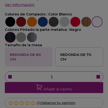
Ver información
Colores de Compacto :
Color Blanco
Color Negro
Color Burdeos
Color Naranja
Color Azul
Color Wengué
Color Gris
Color Rojo
Color Pino Viej
Color Bl
Colores Pintado la parte metalica :
Negro
Negro
Gris
Exposi-Cromo
Tamaño de la mesa
REDONDA DE 60
REDONDA DE 70
CM
CM
Añadir al carrito
(0)
Déjanos tu opinión