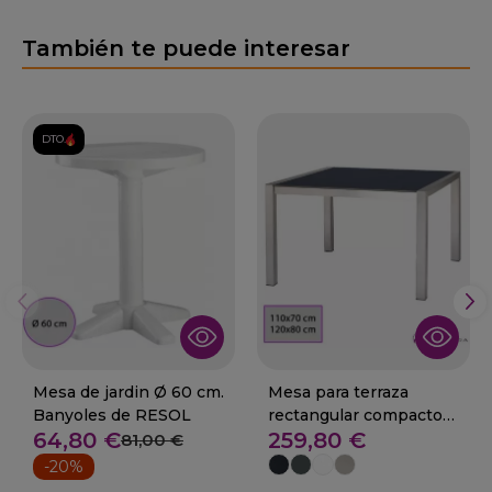
También te puede interesar
DTO.
Mesa de jardin Ø 60 cm.
Mesa para terraza
Banyoles de RESOL
rectangular compacto
64,80 €
259,80 €
01-SEMPERE
81,00 €
-20%