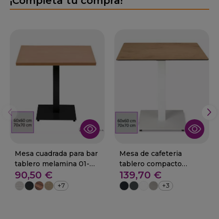
¡Completa tu compra!
Mesa cuadrada para bar
Mesa de cafeteria
tablero melamina 01-
tablero compacto
90,50 €
139,70 €
Zagora
cuadrado 01-Zagora
+7
+3