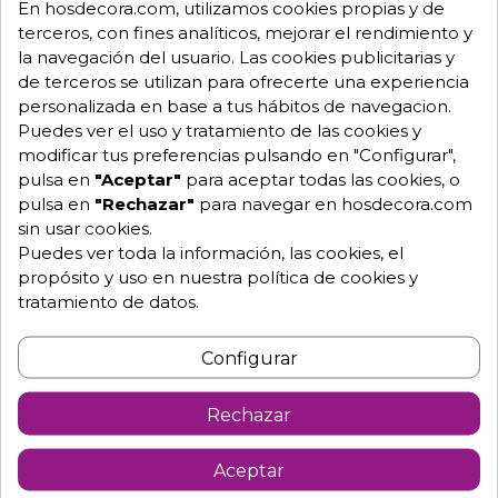
En hosdecora.com, utilizamos cookies propias y de
Mesa cafeterías de hostelería con
terceros, con fines analíticos, mejorar el rendimiento y
la navegación del usuario. Las cookies publicitarias y
tablero en compact.
de terceros se utilizan para ofrecerte una experiencia
Estructura acerado y base en hierro fundido
personalizada en base a tus hábitos de navegacion.
También se pueden servir tableros de madera,
Puedes ver el uso y tratamiento de las cookies y
Werzalit y melamina, consultar.
modificar tus preferencias pulsando en "Configurar",
Tablero Redondo Compact 60 y 70 cm
pulsa en
"Aceptar"
para aceptar todas las cookies, o
Altura de la mesa 73 cm
pulsa en
"Rechazar"
para navegar en hosdecora.com
sin usar cookies.
Estructura color negro, blanco o aluminio.
Puedes ver toda la información, las cookies, el
De interior
propósito y uso en nuestra política de cookies y
tratamiento de datos.
**Necesita montaje
Medidas disponibles de este modelo en Ø 60 o 70-
Configurar
60x60 - 70x70- 80x80 cm.
Para mas información no dude en ponerse en
Rechazar
contacto con nosotros y le resolveremos todas las
dudas.
Aceptar
M3020