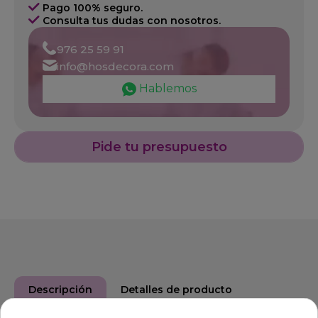
Pago 100% seguro.
Consulta tus dudas con nosotros.
976 25 59 91
info@hosdecora.com
Hablemos
Pide tu presupuesto
Descripción
Detalles de producto