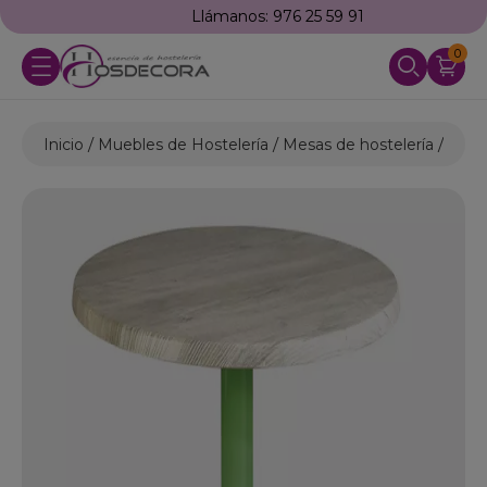
Llámanos: 976 25 59 91
0
Inicio
Muebles de Hostelería
Mesas de hostelería
Mesa