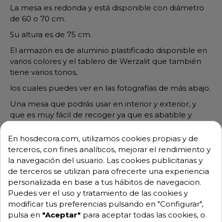
La mesa es redonda y está disponible con diámetro
de 60 o 70 cm.
Su altura es de 75 cm.
El armazón es de aluminio plastificado disponible en
varios colores y el tablero de Werzalit que también
tiene varios tonos,
los cuales puedes ver en las fotografías de más abajo.
Una mesa que podrás usar en interior y exterior, y
que es muy fácil de recoger ya que es abatible y
encajable.
En hosdecora.com, utilizamos cookies propias y de
Primero escoge el color de la estructura: colores que
terceros, con fines analíticos, mejorar el rendimiento y
no sean el plastificado estándar, es decir, blanco o
la navegación del usuario. Las cookies publicitarias y
negro,
de terceros se utilizan para ofrecerte una experiencia
pregunten antes ya que conlleva un incremento del
personalizada en base a tus hábitos de navegacion.
precio.
Puedes ver el uso y tratamiento de las cookies y
modificar tus preferencias pulsando en "Configurar",
Después escoja el color del tablero Werzalit.
pulsa en
"Aceptar"
para aceptar todas las cookies, o
M3045