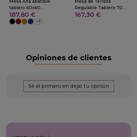
Mesa Alta abatible
Mesa de Terraza
tablero 60x60
Regulable Tablero 70
187,80 €
167,30 €
compacto 29-NIEBLA
cm -Nardi COMBO
+9
Opiniones de clientes
Sé el primero en dejar tu opinión