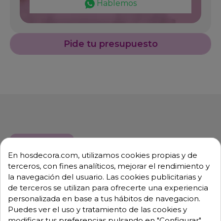
Hablemos
Pide tu presupuesto
Descripción
Detalles de producto
En hosdecora.com, utilizamos cookies propias y de
terceros, con fines analíticos, mejorar el rendimiento y
Mesa de trabajo en acero inoxidable con reborde y
la navegación del usuario. Las cookies publicitarias y
desagüe 06-073202+
de terceros se utilizan para ofrecerte una experiencia
personalizada en base a tus hábitos de navegacion.
Fabricada completamente en acero inoxidable.
Puedes ver el uso y tratamiento de las cookies y
Encimera con espesor 1,5 mm, insonorizada y
modificar tus preferencias pulsando en "Configurar",