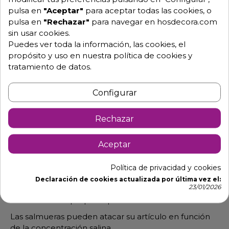
reforzada.
pulsa en
"Aceptar"
para aceptar todas las cookies, o
pulsa en
"Rechazar"
para navegar en hosdecora.com
Patas cuadradas de 40x40 mm. Las patas posteriores
sin usar cookies.
están desplazadas para adaptarse a la curva sanitaria
Puedes ver toda la información, las cookies, el
del suelo.
propósito y uso en nuestra política de cookies y
Tacos regulables con un recorrido de 30 mm.
tratamiento de datos.
Si quiere entrepaño (estante inferior), el espesor es
de 0,8 mm, reforzado
Configurar
Estructura enteramente soldada y resistente.
Rechazar
Montaje no necesario.
Concebidas para una utilización profesional. Una
Aceptar
mesa inox tiene como función ser el soporte para un
trabajo.
Política de privacidad y cookies
No usamos madera para reforzar nuestras mesas,
Declaración de cookies actualizada por última vez el:
23/01/2026
siempre se refuerzan con acero inoxidable ya que la
madera no es apropiada para el uso alimentario.
Las salmueras pueden atacar su artículo en función
de la concentración salina.