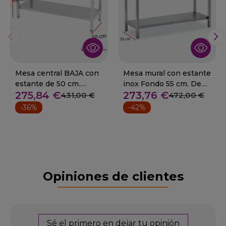
Mesa central BAJA con
Mesa mural con estante
estante de 50 cm.
inox Fondo 55 cm. De
275,84 €
273,76 €
Desde 60 cm
60 a 240 cm
431,00 €
472,00 €
-36%
-42%
Opiniones de clientes
Sé el primero en dejar tu opinión