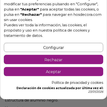
modificar tus preferencias pulsando en "Configurar",
pulsa en
"Aceptar"
para aceptar todas las cookies, o
pulsa en
"Rechazar"
para navegar en hosdecora.com
sin usar cookies.
Puedes ver toda la información, las cookies, el
propósito y uso en nuestra política de cookies y
tratamiento de datos.
Descripción
Detalles de producto
Configurar
Mesa alta de terraza con estructura fabricada en
Rechazar
aluminio con pintura resistente al exterior. Modelo
TERRA
Aceptar
Tablero compacto de 60x60 cm.
Política de privacidad y cookies
Tablero compacto de 70x70 cm.
Declaración de cookies actualizada por última vez el:
23/01/2026
Altura 108 cm.
Estructura de aluminio negro.