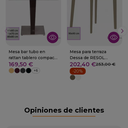
Mesa bar tubo en
Mesa para terraza
rattan tablero compac
Dessa de RESOL
169,50 €
202,40 €
29-Arteixo
tablero 90x90.
253,00 €
+6
-20%
Opiniones de clientes