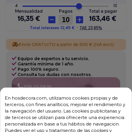
Envío GRATUITO a partir de 500 € (IVA excl.)
Equipo de expertos a tu servicio.
Garantía mínima de 1 año.
Pago 100% seguro.
Consulta tus dudas con nosotros.
976 25 59 91
info@hosdecora.com
En hosdecora.com, utilizamos cookies propias y de
Hablemos
terceros, con fines analíticos, mejorar el rendimiento y
la navegación del usuario. Las cookies publicitarias y
de terceros se utilizan para ofrecerte una experiencia
personalizada en base a tus hábitos de navegacion.
Pide tu presupuesto
Puedes ver el uso y tratamiento de las cookies y