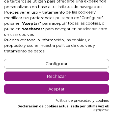
de terceros se utilizan para ofrecerte una experiencia
personalizada en base a tus hábitos de navegacion.
Puedes ver el uso y tratamiento de las cookies y
modificar tus preferencias pulsando en "Configurar",
pulsa en
"Aceptar"
para aceptar todas las cookies, o
pulsa en
"Rechazar"
para navegar en hosdecora.com
sin usar cookies.
Puedes ver toda la información, las cookies, el
Descripción
Detalles de producto
propósito y uso en nuestra política de cookies y
tratamiento de datos.
Mesa rectangular Reus de bar en
Configurar
varios tamaños
Rechazar
Tableros disponibles:
Rectangular de 110 x 70 cm.
Aceptar
Rectangular de 120 x 80 cm.
Política de privacidad y cookies
Armazón con acero galvanizado color Estándar.
Declaración de cookies actualizada por última vez el:
Altura: 110 cm
23/01/2026