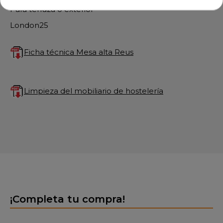
Para terraza o exterior
London25
Ficha técnica Mesa alta Reus
Limpieza del mobiliario de hostelería
¡Completa tu compra!