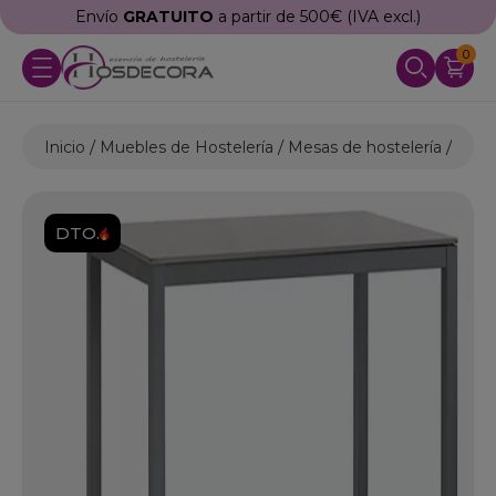
Envío
GRATUITO
a partir de 500€ (IVA excl.)
0
Inicio
Muebles de Hostelería
Mesas de hostelería
Mesa
DTO.