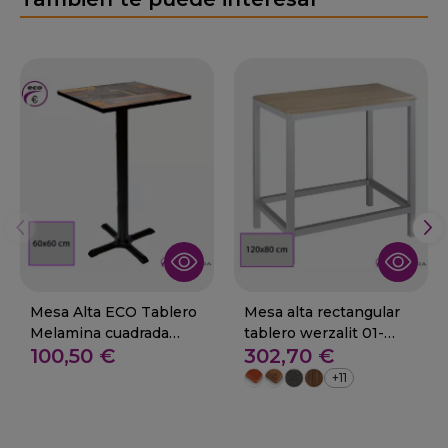
Mesa Alta ECO Tablero
Mesa alta rectangular
Melamina cuadrada
tablero werzalit 01-
100,50 €
302,70 €
60x60 cm. POTES
Horra
+11