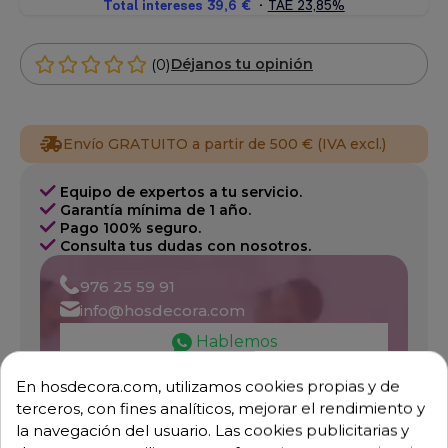
(0)
Déjanos tu opinión
Envío GRATUITO a partir de 500 € (IVA excl.)
Equipo de expertos a tu servicio.
Garantía mínima de 1 año.
Pago 100% seguro.
Consulta tus dudas con nosotros.
976 25 59 91
info@hosdecora.com
Hablemos
En hosdecora.com, utilizamos cookies propias y de
terceros, con fines analíticos, mejorar el rendimiento y
Pide tu presupuesto
la navegación del usuario. Las cookies publicitarias y