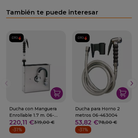
También te puede interesar
DTO.
DTO.
Ducha con Manguera
Ducha para Horno 2
Enrollable 1.7 m. 06-
metros 06-463004
220,11 €
53,82 €
463008
319,00 €
78,00 €
-31%
-31%