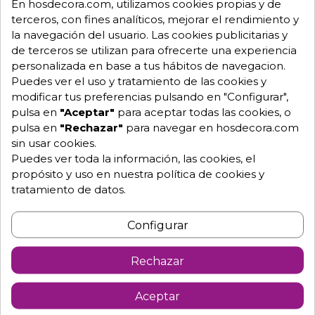
En hosdecora.com, utilizamos cookies propias y de
Garantía mínima de 1 año.
terceros, con fines analíticos, mejorar el rendimiento y
Pago 100% seguro.
Consulta tus dudas con nosotros.
la navegación del usuario. Las cookies publicitarias y
de terceros se utilizan para ofrecerte una experiencia
976 25 59 91
personalizada en base a tus hábitos de navegacion.
info@hosdecora.com
Puedes ver el uso y tratamiento de las cookies y
modificar tus preferencias pulsando en "Configurar",
Hablemos
pulsa en
"Aceptar"
para aceptar todas las cookies, o
pulsa en
"Rechazar"
para navegar en hosdecora.com
sin usar cookies.
Pide tu presupuesto
Puedes ver toda la información, las cookies, el
propósito y uso en nuestra política de cookies y
tratamiento de datos.
Configurar
Rechazar
Aceptar
Descripción
Detalles de producto