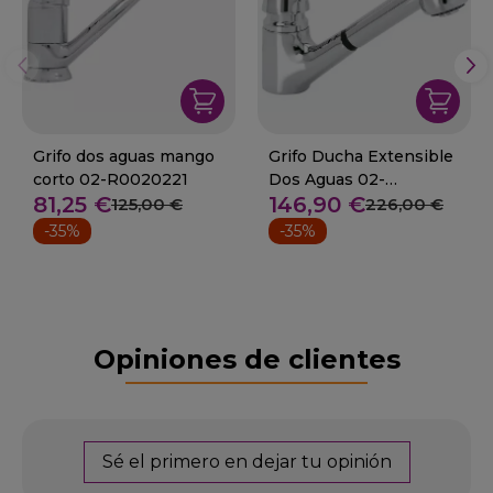
Grifo dos aguas mango
Grifo Ducha Extensible
corto 02-R0020221
Dos Aguas 02-
81,25 €
146,90 €
R0020223
125,00 €
226,00 €
-35%
-35%
Opiniones de clientes
Sé el primero en dejar tu opinión