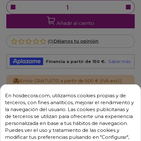
Añadir al carrito
(0)
Déjanos tu opinión
Envío GRATUITO a partir de 500 € (IVA excl.)
En hosdecora.com, utilizamos cookies propias y de
Equipo de expertos a tu servicio.
Garantía mínima de 1 año.
terceros, con fines analíticos, mejorar el rendimiento y
Pago 100% seguro.
la navegación del usuario. Las cookies publicitarias y
Consulta tus dudas con nosotros.
de terceros se utilizan para ofrecerte una experiencia
personalizada en base a tus hábitos de navegacion.
976 25 59 91
Puedes ver el uso y tratamiento de las cookies y
info@hosdecora.com
modificar tus preferencias pulsando en "Configurar",