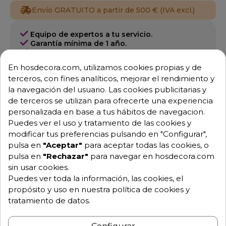
Envío GRATUITO a partir de 500 € (IVA excl.)
Equipo de expertos a tu servicio.
Garantía mínima de 1 año.
Pago 100% seguro.
Consulta tus dudas con nosotros.
En hosdecora.com, utilizamos cookies propias y de
terceros, con fines analíticos, mejorar el rendimiento y
976 25 59 91
la navegación del usuario. Las cookies publicitarias y
info@hosdecora.com
de terceros se utilizan para ofrecerte una experiencia
Hablemos
personalizada en base a tus hábitos de navegacion.
Puedes ver el uso y tratamiento de las cookies y
modificar tus preferencias pulsando en "Configurar",
pulsa en
"Aceptar"
para aceptar todas las cookies, o
Pide tu presupuesto
pulsa en
"Rechazar"
para navegar en hosdecora.com
sin usar cookies.
Puedes ver toda la información, las cookies, el
propósito y uso en nuestra política de cookies y
tratamiento de datos.