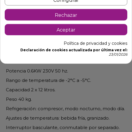
Configurar
Rechazar
Descripción
Detalles de producto
Aceptar
Granizadora de 2 cubas
Política de privacidad y cookies
Medidas an. 40 x prof. 52 x al. 81.5 cm.
Declaración de cookies actualizada por última vez el:
23/01/2026
Fabricado en acero inox y plastico, con cubas de
policarbonato
Potencia 0.6KW 230V 50 hz.
Rango de temperatura de -2°C a -5°C.
Capacidad 2 x 12 litros.
Peso 40 kg.
Refrigeración: compresor, modo nocturno, modo día.
Ajustes de temperatura: bebida fría, granizado.
Interruptor basculante, conmutable por separado.