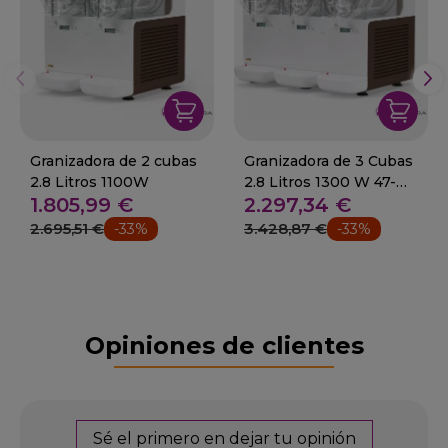
Granizadora de 2 cubas
Granizadora de 3 Cubas
2.8 Litros 1100W
2.8 Litros 1300 W 47-
1.805,99 €
2.297,34 €
Bcube3
2.695,51 €
3.428,87 €
-33%
-33%
Opiniones de clientes
Sé el primero en dejar tu opinión