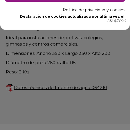
Política de privacidad y cookies
Fuente de Agua 064210
Declaración de cookies actualizada por última vez el:
23/01/2026
Surtidor mural para colgar en esquina de pared
industrial de agua en acero con forma cilíndrica
Ideal para instalaciones deportivas, colegios,
gimnasios y centros comerciales.
Dimensiones: Ancho 350 x Largo 350 x Alto 200
Diámetro de poza 260 x alto 115.
Peso: 3 Kg.
Datos técnicos de Fuente de agua 064210