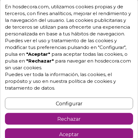
Garantía mínima de 1 año.
En hosdecora.com, utilizamos cookies propias y de
Pago 100% seguro.
terceros, con fines analíticos, mejorar el rendimiento y
Consulta tus dudas con nosotros.
la navegación del usuario. Las cookies publicitarias y
de terceros se utilizan para ofrecerte una experiencia
976 25 59 91
personalizada en base a tus hábitos de navegacion.
info@hosdecora.com
Puedes ver el uso y tratamiento de las cookies y
Hablemos
modificar tus preferencias pulsando en "Configurar",
pulsa en
"Aceptar"
para aceptar todas las cookies, o
pulsa en
"Rechazar"
para navegar en hosdecora.com
sin usar cookies.
Pide tu presupuesto
Puedes ver toda la información, las cookies, el
propósito y uso en nuestra política de cookies y
tratamiento de datos.
Configurar
Rechazar
Descripción
Detalles de producto
Aceptar