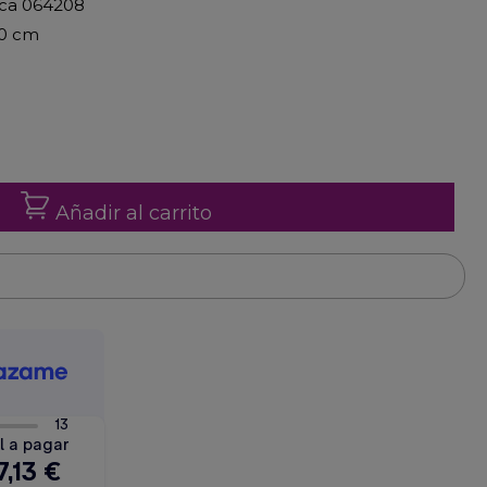
rica 064208
20 cm
Añadir al carrito