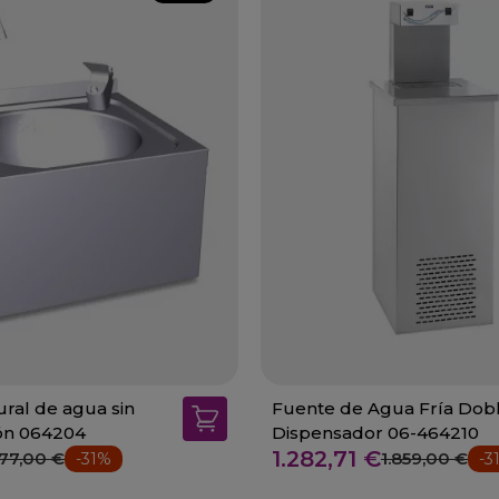
ural de agua sin
Fuente de Agua Fría Dob
ión 064204
Dispensador 06-464210
1.282,71 €
177,00 €
1.859,00 €
-31%
-3