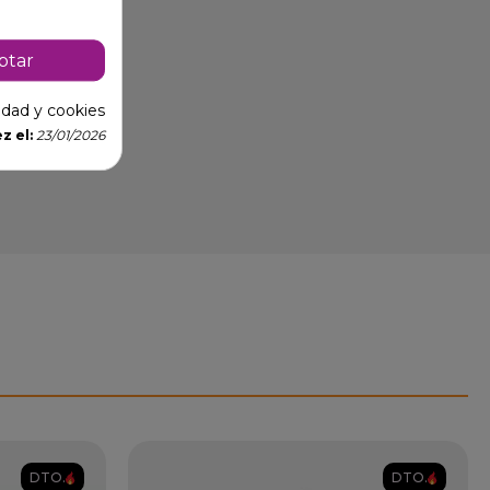
ptar
cidad y cookies
z el:
23/01/2026
DTO.
DTO.