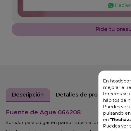
Hable
Pide tu pres
En hosdecora
mejorar el r
terceros se 
Descripción
Detalles de producto
hábitos de n
Puedes ver e
Fuente de Agua 064208
pulsando en 
en
"Rechaza
Surtidor para colgar en pared industrial de agua en acer
Puedes ver t