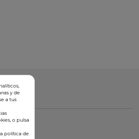
alíticos,
rias y de
se a tus
ias
kies, o pulsa
a política de