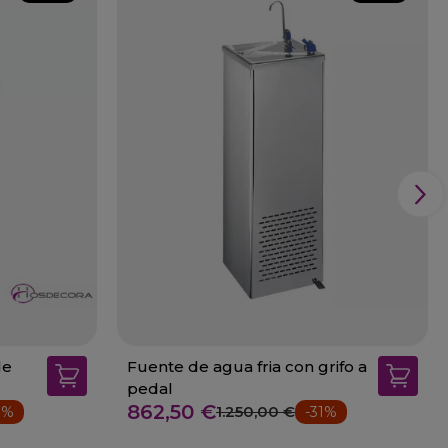
le
Fuente de agua fria con grifo a
pedal
862,50 €
1.250,00 €
1%
-31%