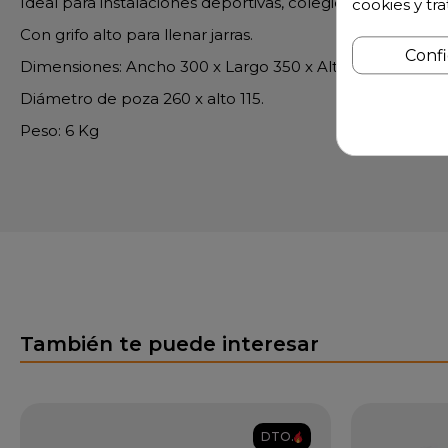
Ideal para instalaciones deportivas, colegios, gimnasios 
cookies y tr
Con grifo alto para llenar jarras.
Conf
Dimensiones: Ancho 300 x Largo 350 x Alto 200
Diámetro de poza 260 x alto 115.
Peso: 6 Kg
También te puede interesar
DTO.