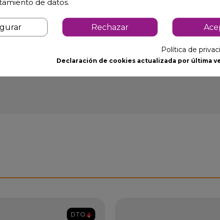
y centros comerciales.
atamiento de datos.
igurar
Rechazar
Ace
Política de priva
Declaración de cookies actualizada por última ve
DTO.