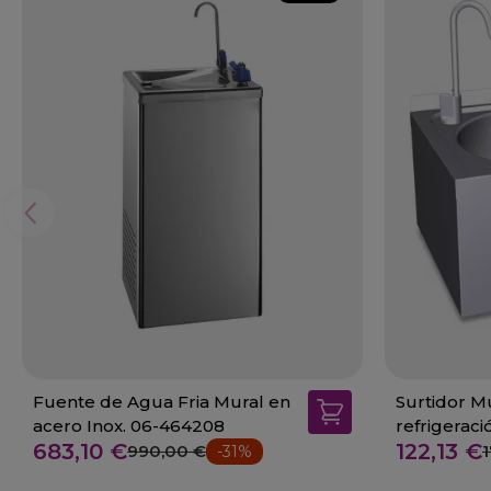
Fuente de Agua Fria Mural en
Surtidor M
acero Inox. 06-464208
refrigerac
683,10 €
122,13 €
990,00 €
-31%