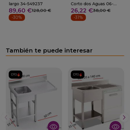
largo 34-549237
Corto dos Aguas 06-
89,60 €
26,22 €
463602
128,00 €
38,00 €
-30%
-31%
También te puede interesar
DTO.
DTO.