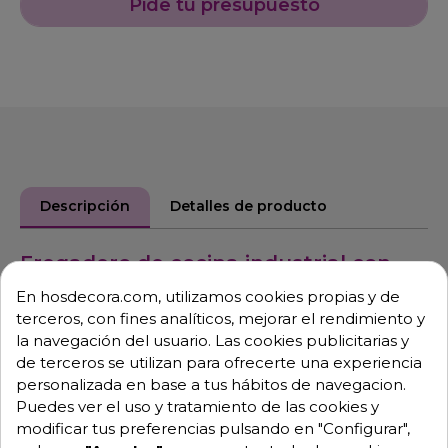
Pide tu presupuesto
Descripción
Detalles de producto
Fregadero de cocina industrial con
patas al suelo
En hosdecora.com, utilizamos cookies propias y de
terceros, con fines analíticos, mejorar el rendimiento y
Fácil y rápido montaje mediante tornillería Allen (se
la navegación del usuario. Las cookies publicitarias y
incluye llave).
de terceros se utilizan para ofrecerte una experiencia
Fregaderos fabricados íntegramente en acero
personalizada en base a tus hábitos de navegacion.
inoxidable AISI-304 18/10 con acabado satinado.
Puedes ver el uso y tratamiento de las cookies y
modificar tus preferencias pulsando en "Configurar",
Peto trasero de 10 cm y canto frontal de 5 cm en