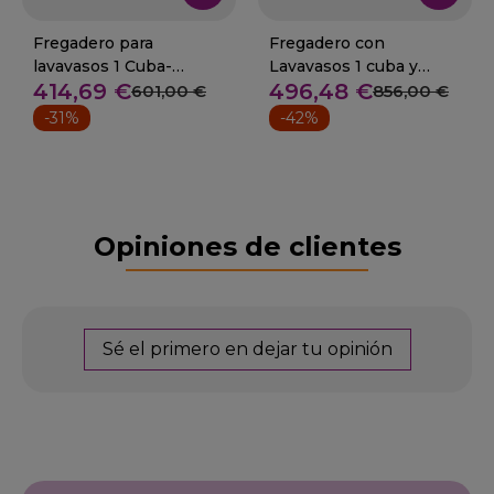
Fregadero para
Fregadero con
lavavasos 1 Cuba-
Lavavasos 1 cuba y
414,69 €
496,48 €
Estante 100x50 cm
estante Fondo 55 cm
601,00 €
856,00 €
-31%
-42%
Opiniones de clientes
Sé el primero en dejar tu opinión