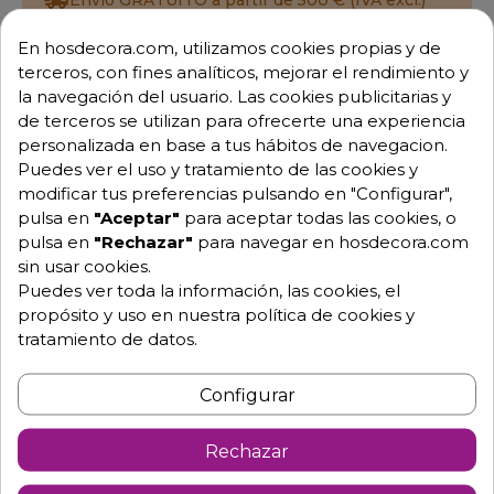
Envío GRATUITO a partir de 500 € (IVA excl.)
En hosdecora.com, utilizamos cookies propias y de
Equipo de expertos a tu servicio.
terceros, con fines analíticos, mejorar el rendimiento y
Garantía mínima de 1 año.
Pago 100% seguro.
la navegación del usuario. Las cookies publicitarias y
Consulta tus dudas con nosotros.
de terceros se utilizan para ofrecerte una experiencia
personalizada en base a tus hábitos de navegacion.
976 25 59 91
Puedes ver el uso y tratamiento de las cookies y
info@hosdecora.com
modificar tus preferencias pulsando en "Configurar",
pulsa en
"Aceptar"
para aceptar todas las cookies, o
Hablemos
pulsa en
"Rechazar"
para navegar en hosdecora.com
sin usar cookies.
Puedes ver toda la información, las cookies, el
Pide tu presupuesto
propósito y uso en nuestra política de cookies y
tratamiento de datos.
Configurar
Rechazar