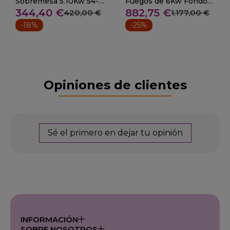
Sobremesa 5.10Kw 54-
Fuegos de 6Kw Fondo
344,40 €
882,75 €
HG-2
50 cm. 28-ELE-93G
420,00 €
1.177,00 €
-18%
-25%
Opiniones de clientes
Sé el primero en dejar tu opinión
INFORMACIÓN
SOBRE NOSOTROS