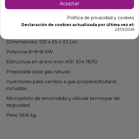
Aceptar
Descripción
Detalles de producto
Política de privacidad y cookies
Declaración de cookies actualizada por última vez el:
23/01/2026
Cocina a Gas 3 Fuegos
Dimensiones: 120 x 55 x 33 cm.
Potencia 8+8+8 KW.
Estructura en acero inox AISI 304 18/10.
Preparada para gas natural.
Inyectores para cambio a gas propano/butano
incluidos.
Micropiloto de encendido y válvula termopar de
seguridad.
Peso 56.8 kg.