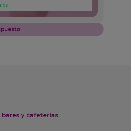
mos
upuesto
 bares y cafeterías