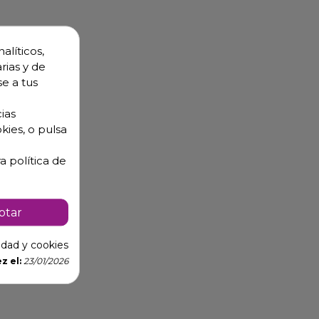
alíticos,
rias y de
se a tus
ias
kies, o pulsa
a política de
ptar
cidad y cookies
z el:
23/01/2026