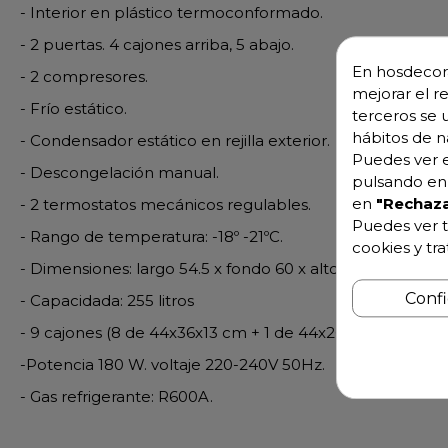
- Interior en plástico termoconformado.
- 2 puertas. 4 cajones arriba, 5 abajo.
En hosdecora
- 2 compresores.
mejorar el r
- Frío estático.
terceros se 
hábitos de n
- Condensador estático en rejilla exterior.
Puedes ver e
- Descongelación manual.
pulsando en 
en
"Rechaza
- 2 termostatos mecánicos regulables.
Puedes ver t
- Rango de temperatura: -18º -21ºC.
cookies y tr
- Dimensiones: largo 54.5 x fondo 60 x alto 192 cm.
Conf
- Capacidada: 255 litros
- 9 cajones (8 de 44x36x13 cm + 1 de 44x26x17.5 cm).
-Potencia 180 W. voltaje 220-240V 50Hz.
- Gas refrigerante: R600A.