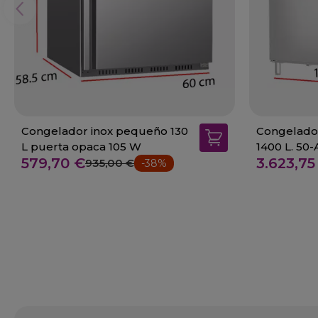
Congelador inox pequeño 130
Congelador
L puerta opaca 105 W
1400 L. 50
579,70 €
3.623,75
935,00 €
-38%