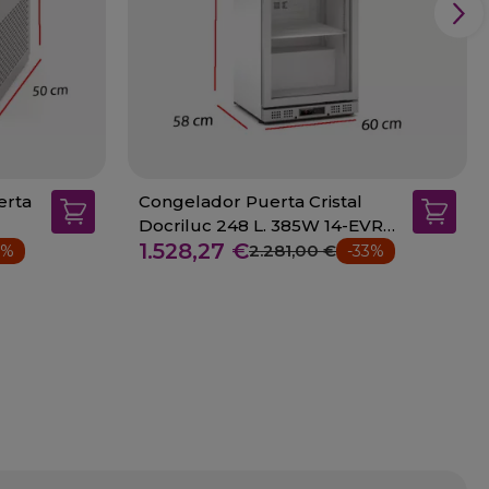
erta
Congelador Puerta Cristal
Docriluc 248 L. 385W 14-EVRF-
1.528,27 €
600-D
2.281,00 €
3%
-33%