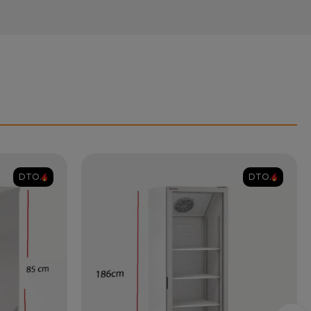
DTO.
DTO.