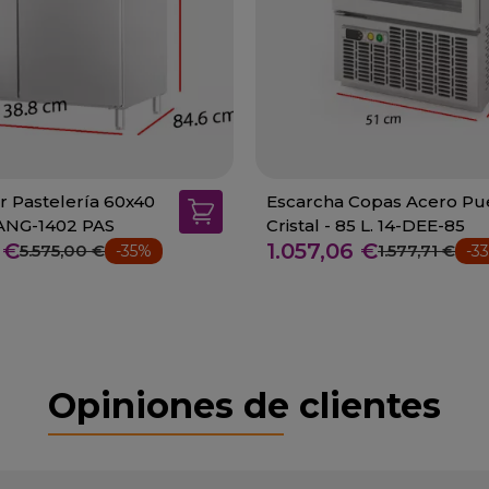
 Pastelería 60x40
Escarcha Copas Acero Pu
-ANG-1402 PAS
Cristal - 85 L. 14-DEE-85
 €
1.057,06 €
5.575,00 €
1.577,71 €
-35%
-3
Opiniones de clientes