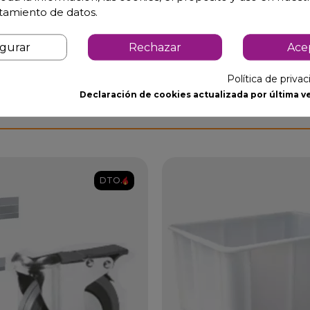
atamiento de datos.
igurar
Rechazar
Ace
Política de priva
Declaración de cookies actualizada por última ve
DTO.