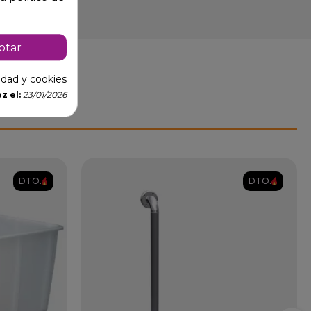
ptar
cidad y cookies
z el:
23/01/2026
DTO.
DTO.