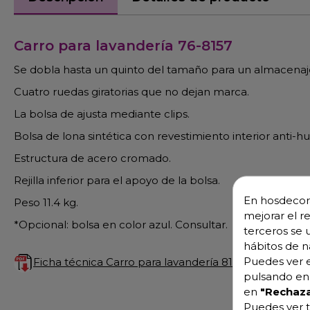
Carro para lavandería 76-8157
Se dobla hasta un quinto del tamaño para un almacenaje 
Cuatro ruedas giratorias que no dejan marca.
La bolsa de ajusta mediante clips.
Bolsa de lona sintética con revestimiento interior anti-
Estructura de acero cromado.
Rejilla inferior para el apoyo de la bolsa.
En hosdecora
Peso 11.4 kg.
mejorar el r
*Opcional: bolsa en color azul. Consultar.
terceros se 
hábitos de n
Puedes ver e
Ficha técnica Carro para lavandería 8157
pulsando en 
en
"Rechaza
Puedes ver t