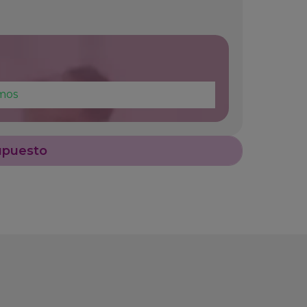
mos
upuesto