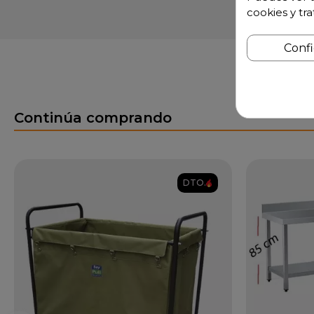
cookies y tr
Conf
Continúa comprando
DTO.