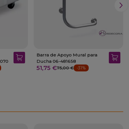
Barra de Apoyo Mural para
1070
Ducha 06-481658
51,75 €
75,00 €
-31%