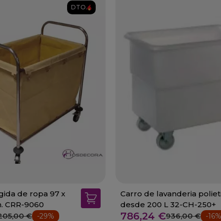
DTO.
gida de ropa 97 x
Carro de lavanderia poliet
m. CRR-9060
desde 200 L 32-CH-250+
786,24 €
205,00 €
936,00 €
-29%
-16