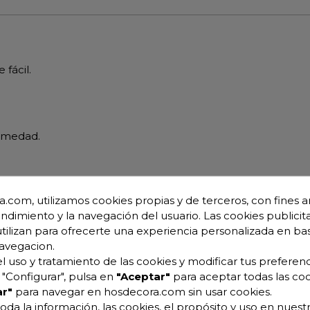
fácil.
humedad.
.com, utilizamos cookies propias y de terceros, con fines an
endimiento y la navegación del usuario. Las cookies publicita
utilizan para ofrecerte una experiencia personalizada en ba
avegacion.
l uso y tratamiento de las cookies y modificar tus preferenc
"Configurar", pulsa en
"Aceptar"
para aceptar todas las coo
r"
para navegar en hosdecora.com sin usar cookies.
oda la información, las cookies, el propósito y uso en nuestr