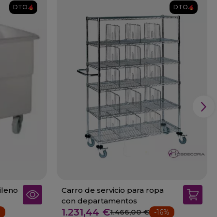
DTO.
DTO.
ileno
Carro de servicio para ropa
con departamentos
1.231,44 €
1.466,00 €
%
-16%