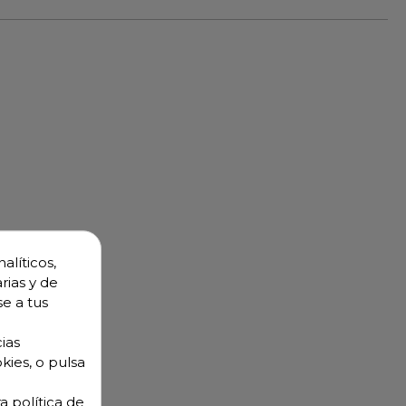
alíticos,
rias y de
se a tus
ias
kies, o pulsa
a política de