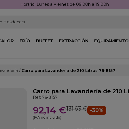
Llámanos: 976 25 59 91
en Hosdecora
CALOR
FRÍO
BUFFET
EXTRACCIÓN
EQUIPAMIENTO
avandería
Carro para Lavandería de 210 Litros 76-8157
Carro para Lavandería de 210 Li
Ref: 76-8157
92,14 €
131,63 €
-30%
(IVA no incluido)