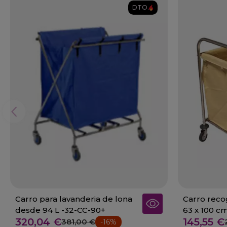
DTO.
Carro para lavanderia de lona
Carro reco
desde 94 L -32-CC-90+
63 x 100 c
320,04 €
145,55 €
381,00 €
-16%