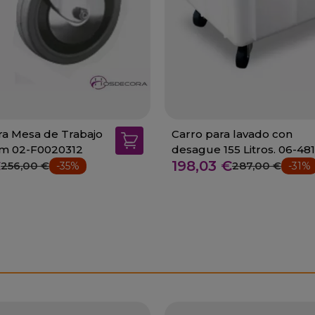
a Mesa de Trabajo
Carro para lavado con
cm 02-F0020312
desague 155 Litros. 06-48
€
198,03 €
256,00 €
287,00 €
-35%
-31%