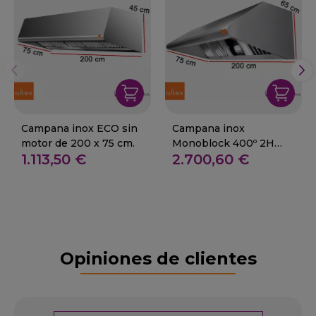
Campana inox ECO sin
Campana inox
motor de 200 x 75 cm.
Monoblock 400º 2H
1.113,50 €
2.700,60 €
10/10 3/4 de 200 x 75
cm.
Opiniones de clientes