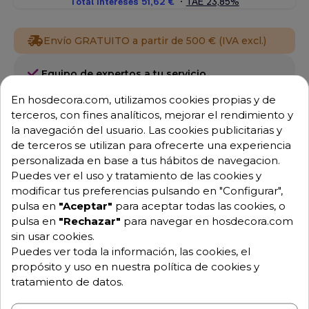
Envío GRATUITO a partir de 500 € (IVA excl.)
Equipo de expertos a tu servicio.
Garantía mínima de 1 año.
Pago 100% seguro.
En hosdecora.com, utilizamos cookies propias y de
Consulta tus dudas con nosotros.
terceros, con fines analíticos, mejorar el rendimiento y
la navegación del usuario. Las cookies publicitarias y
976 25 59 91
de terceros se utilizan para ofrecerte una experiencia
info@hosdecora.com
personalizada en base a tus hábitos de navegacion.
Puedes ver el uso y tratamiento de las cookies y
Hablemos
modificar tus preferencias pulsando en "Configurar",
pulsa en
"Aceptar"
para aceptar todas las cookies, o
pulsa en
"Rechazar"
para navegar en hosdecora.com
Pide tu presupuesto
sin usar cookies.
Puedes ver toda la información, las cookies, el
propósito y uso en nuestra política de cookies y
tratamiento de datos.