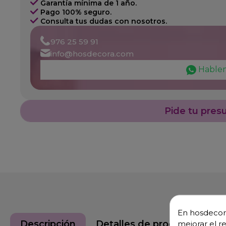
Garantía mínima de 1 año.
Pago 100% seguro.
Consulta tus dudas con nosotros.
976 25 59 91
info@hosdecora.com
Hable
Pide tu pres
En hosdecora
Descripción
Detalles de producto
mejorar el r