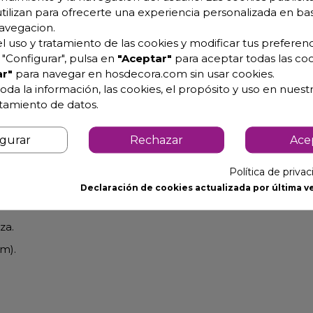
utilizan para ofrecerte una experiencia personalizada en ba
avegacion.
l uso y tratamiento de las cookies y modificar tus preferenc
cción
"Configurar", pulsa en
"Aceptar"
para aceptar todas las coo
r"
para navegar en hosdecora.com sin usar cookies.
oda la información, las cookies, el propósito y uso en nuestr
atamiento de datos.
igurar
Rechazar
Ace
nqueidad.
Política de priva
Declaración de cookies actualizada por última ve
ctura diáfana.
za.
cm).