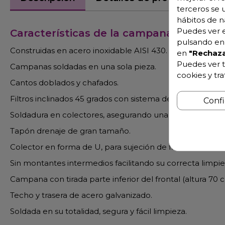
terceros se 
hábitos de n
Puedes ver e
Características de la campana de extra
pulsando en 
Construidas en acero inoxidable AISI 430.
en
"Rechaza
Puedes ver t
Campanas soldadas en una sola pieza.
cookies y tr
Cantos doblados y chafados.
Filtros inclinados 45 grados con sistema de drenaje.
Conf
Soldadura en colectores, asegurando una totalidad esta
Tapón drenaje de gran tamaño.
Colector en forma de U, para sujeción de filtros de estru
Sin montantes intermedios facilitando su correcta limpie
Campana con tirada parte inferior del frontal (altura 70 
Techo y trasera de acero galvanizado.
Soldada en su totalidad, segura y fácil limpieza.