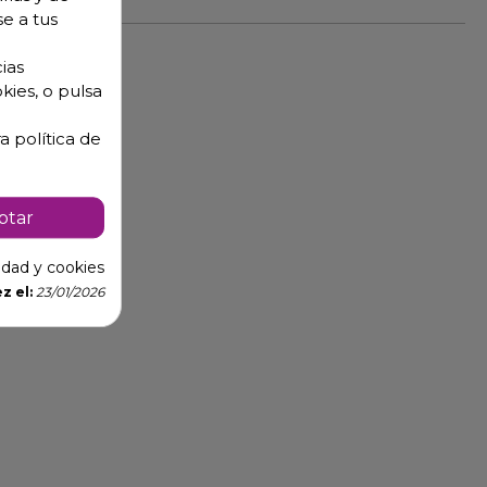
se a tus
ias
kies, o pulsa
a política de
ptar
cidad y cookies
z el:
23/01/2026