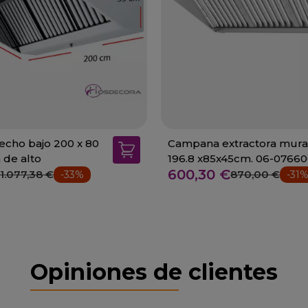
cho bajo 200 x 80
Campana extractora mura
 de alto
196.8 x85x45cm. 06-0766
600,30 €
1.077,38 €
870,00 €
-33%
-31
Opiniones de clientes