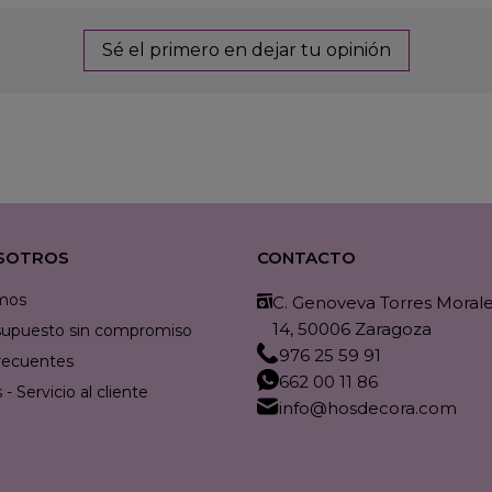
Sé el primero en dejar tu opinión
SOTROS
CONTACTO
mos
C. Genoveva Torres Morales
14, 50006 Zaragoza
resupuesto sin compromiso
976 25 59 91
recuentes
662 00 11 86
- Servicio al cliente
info@hosdecora.com