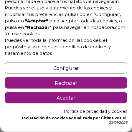
personalizada en base a tus hábitos de navegacion.
Puedes ver el uso y tratamiento de las cookies y
modificar tus preferencias pulsando en "Configurar",
Descripción
Detalles de producto
pulsa en
"Aceptar"
para aceptar todas las cookies, o
pulsa en
"Rechazar"
para navegar en hosdecora.com
sin usar cookies.
Gancho de pesaje C6-20T
Puedes ver toda la información, las cookies, el
propósito y uso en nuestra política de cookies y
Gancho de peso de grandes pesos para levantar y
tratamiento de datos.
pesar objetos de hasta 20000 kg y una resolución de
diez kilos
Configurar
Anclajes resistentes para levantar objetos grandes
Display LCD con dígitos LED de 30 mm
Rechazar
Gancho de pesaje de alta capacidad: hasta 30
toneladas
Aceptar
Visualización del peso hasta a 100 metros con el
Política de privacidad y cookies
mando a distancia
Declaración de cookies actualizada por última vez el:
Dígitos LED rojos (30 mm)
23/01/2026
Fabricado en acero pintado epoxi