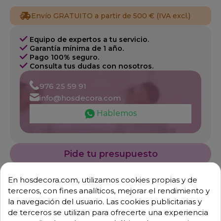
Envío GRATUITO a partir de 500 € (IVA excl.)
Equipo de expertos a tu servicio.
Garantía mínima de 1 año.
Pago 100% seguro.
Consulta tus dudas con nosotros.
976 25 59 91
info@hosdecora.com
Hablemos
Pide tu presupuesto
En hosdecora.com, utilizamos cookies propias y de
terceros, con fines analíticos, mejorar el rendimiento y
la navegación del usuario. Las cookies publicitarias y
de terceros se utilizan para ofrecerte una experiencia