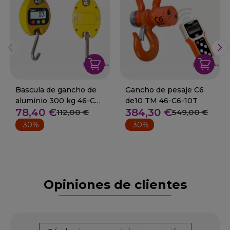
Bascula de gancho de
Gancho de pesaje C6
aluminio 300 kg 46-CR-
de10 TM 46-C6-10T
78,40 €
384,30 €
300
112,00 €
549,00 €
-30%
-30%
Opiniones de clientes