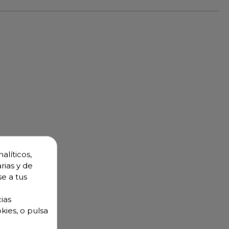
alíticos,
rias y de
se a tus
ias
kies, o pulsa