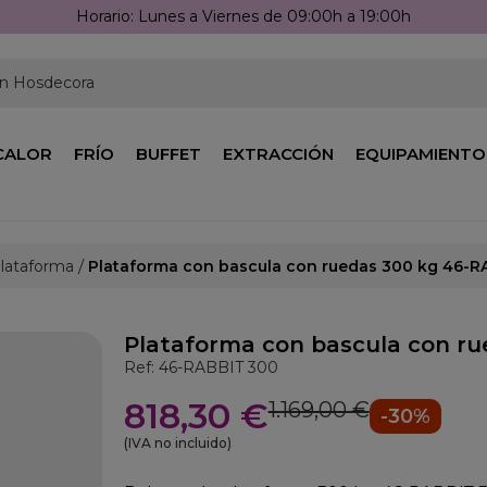
Llámanos: 976 25 59 91
en Hosdecora
CALOR
FRÍO
BUFFET
EXTRACCIÓN
EQUIPAMIENTO
Plataforma
Plataforma con bascula con ruedas 300 kg 46-R
Plataforma con bascula con ru
Ref: 46-RABBIT 300
818,30 €
1.169,00 €
-30%
(IVA no incluido)