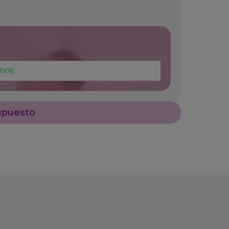
mos
upuesto