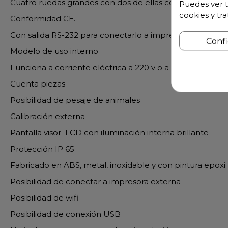
Cuatro ruedas grandes con dos de ellas con freno
Puedes ver t
cookies y tr
Conformidad CE.
Con salida RS-232 para conectarlo a impresoras, PC o i
Conf
Modelo de uso interno
Funciona a corriente eléctrica a 220 v o a batería
Cuenta piezas
Posibilidad de pesaje de animales
Calibración externa
Pantalla visor LCD con iluminación interna brillante
Protección IP 65
Fabricado en ABS, metal, inoxidable y con pintura epoxi
Posibilidad de conectar a impresora externa
Posibilidad de wifi-
Posibilidad de conexión USB