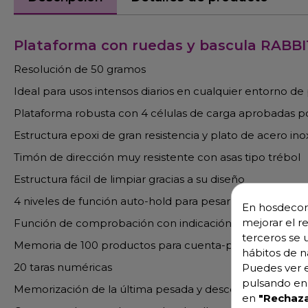
Plataforma con ruedas y bascula RABB
Resolución de 50 gramos
Ideal para usos intensos diarios en cualquier entorno de
Plataforma robusta con 4 células de carga aprobadas p
Estructura epoxi de gran resistencia y plato de acero ino
Timón de dirección muy resistente con asas tipo trébol
Estructura fácil de limpiar gracias a su diseño
4 niveles de función auto-hold para pesar objetos grand
En hosdecora
mejorar el r
Función de comprobación con indicación acústica y visu
terceros se 
Memoria de 100 productos para cuenta-piezas
hábitos de n
20 taras numéricas
Puedes ver e
pulsando en 
Memorización de la última pesada y desconexión autom
en
"Rechaza