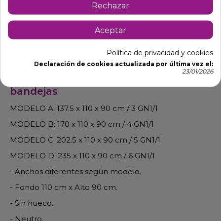
Rechazar
Aceptar
Descripción
Detalles de producto
Política de privacidad y cookies
Declaración de cookies actualizada por última vez el:
23/01/2026
Mesa para Buffet neutra para
bandejas
MODELO A: 137.5 x 110 x 90 cm / 3 GN1/1
MODELO B: 170 x 110 x 90 cm / 4 GN1/1
MODELO C: 202.5 x 110 x 90 cm / 5 GN1/1
MODELO D: 235 x 110 x 90 cm / 6 GN1/1
- Anchos diferentes según modelo.
- Fondo 110 cm x Alto 90 cm.
- Sin hueco.
- Neutro.