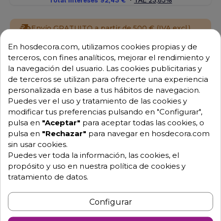
Envío GRATUITO a partir de 500 € (IVA excl.)
En hosdecora.com, utilizamos cookies propias y de
Equipo de expertos a tu servicio.
terceros, con fines analíticos, mejorar el rendimiento y
Garantía mínima de 1 año.
la navegación del usuario. Las cookies publicitarias y
Pago 100% seguro.
Consulta tus dudas con nosotros.
de terceros se utilizan para ofrecerte una experiencia
personalizada en base a tus hábitos de navegacion.
976 25 59 91
Puedes ver el uso y tratamiento de las cookies y
info@hosdecora.com
modificar tus preferencias pulsando en "Configurar",
pulsa en
"Aceptar"
para aceptar todas las cookies, o
Hablemos
pulsa en
"Rechazar"
para navegar en hosdecora.com
sin usar cookies.
Puedes ver toda la información, las cookies, el
Pide tu presupuesto
propósito y uso en nuestra política de cookies y
tratamiento de datos.
Configurar