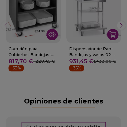
Gueridón para
Dispensador de Pan-
Cubiertos-Bandejas-
Bandejas y vasos 02-
817,70 €
931,45 €
Platos 19-P90813+
S1000001
1.220,45 €
1.433,00 €
-33%
-35%
Opiniones de clientes