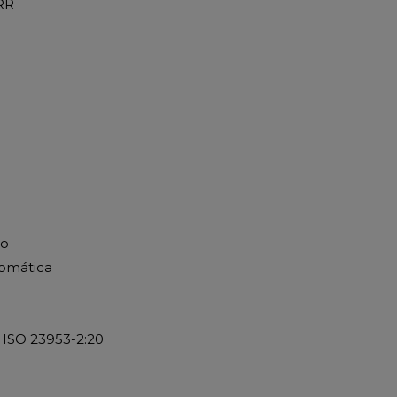
RR
co
omática
 ISO 23953-2:20