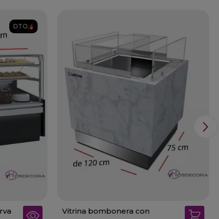
DTO.
erva
Vitrina bombonera con