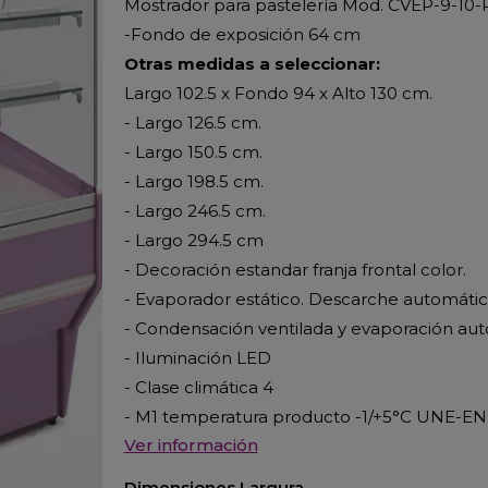
Mostrador para pastelería Mod. CVEP-9-10-
-Fondo de exposición 64 cm
Otras medidas a seleccionar:
Largo 102.5 x Fondo 94 x Alto 130 cm.
- Largo 126.5 cm.
- Largo 150.5 cm.
- Largo 198.5 cm.
- Largo 246.5 cm.
- Largo 294.5 cm
- Decoración estandar franja frontal color.
- Evaporador estático. Descarche automáti
- Condensación ventilada y evaporación aut
- Iluminación LED
- Clase climática 4
- M1 temperatura producto -1/+5°C UNE-EN
Ver información
Dimensiones Largura