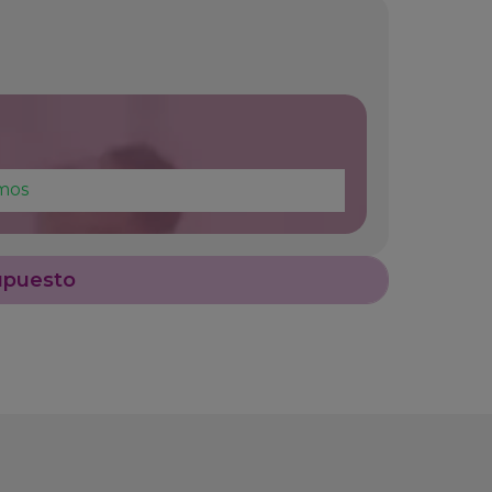
mos
upuesto