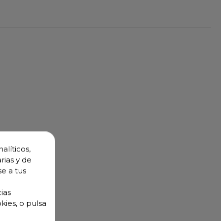
alíticos,
rias y de
K estándar
se a tus
ias
kies, o pulsa