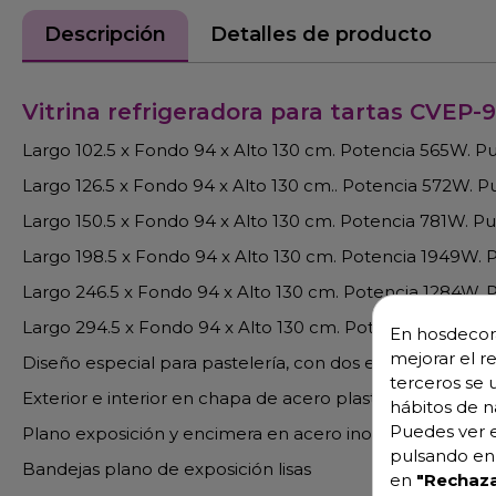
Descripción
Detalles de producto
Vitrina refrigeradora para tartas CVEP-
Largo 102.5 x Fondo 94 x Alto 130 cm. Potencia 565W. P
Largo 126.5 x Fondo 94 x Alto 130 cm.. Potencia 572W. 
Largo 150.5 x Fondo 94 x Alto 130 cm. Potencia 781W. P
Largo 198.5 x Fondo 94 x Alto 130 cm. Potencia 1949W.
Largo 246.5 x Fondo 94 x Alto 130 cm. Potencia 1284W. 
Largo 294.5 x Fondo 94 x Alto 130 cm. Potencia 1284W.
En hosdecora
mejorar el r
Diseño especial para pastelería, con dos estantes en el
terceros se 
Exterior e interior en chapa de acero plastificada
hábitos de n
Puedes ver e
Plano exposición y encimera en acero inox AISI-304
pulsando en 
Bandejas plano de exposición lisas
en
"Rechaza