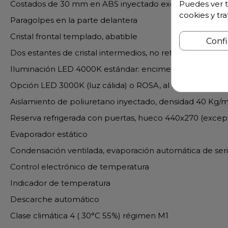
Costados de 30 mm en ABS inyectado excepto acabad
Puedes ver t
cookies y tr
Paragolpes en la parte delantera
Cristal frontal templado, abatible
Conf
Dos estantes de cristal intermedios, no refrigerados
Iluminación LED 4000K estándar: encimera superior, esta
Opción LED 3000K (luz cálida) o ROSA, al mismo precio
Aislamiento de poliuretano inyectado, densidad 40 Kg/m
Reserva refrigerada con puertas, hueco 440x270 (exce
Evaporador estático
Condensación ventilada, evaporación automática de ser
Control electrónico de temperatura
Indicador de temperatura
Descarche automático
Clase climática 4 ( 30°C 55%) régimen M1