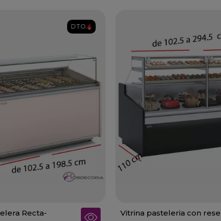
DTO.
telera Recta-
Vitrina pasteleria con res