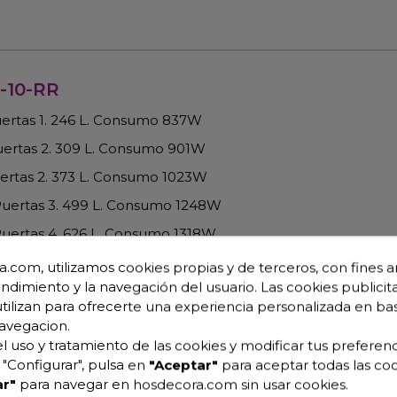
9-10-RR
uertas 1. 246 L. Consumo 837W
Puertas 2. 309 L. Consumo 901W
uertas 2. 373 L. Consumo 1023W
 Puertas 3. 499 L. Consumo 1248W
Puertas 4. 626 L. Consumo 1318W
 Puertas 4. 752 L. Consumo 1345W
.com, utilizamos cookies propias y de terceros, con fines an
endimiento y la navegación del usuario. Las cookies publicita
 plano de exposición
y dos puntos de Iluminación LED 4000
utilizan para ofrecerte una experiencia personalizada en ba
avegacion.
l uso y tratamiento de las cookies y modificar tus preferenc
"Configurar", pulsa en
"Aceptar"
para aceptar todas las coo
r"
para navegar en hosdecora.com sin usar cookies.