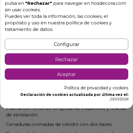
pulsa en
"Rechazar"
para navegar en hosdecora.com
Descripción
Detalles de producto
sin usar cookies.
Puedes ver toda la información, las cookies, el
propósito y uso en nuestra política de cookies y
Taquilla vestuarios diseñadas para áreas de
tratamiento de datos.
almacenamiento de personal.
Laterales, tapes-travesaño y puerta fabricados en
Configurar
chapa de acero laminado en frío.
Color estándar: Cuerpo gris RAL 7035 y puerta azul
Rechazar
RAL 5010.
Fondo y bandeja interior en acero galvanizado no
Aceptar
pintado.
Política de privacidad y cookies
Puertas con doble plegado perimetral
Declaración de cookies actualizada por última vez el:
Bordes sin aristas cortantes y bisagras ocultas.
23/01/2026
Puerta con refuerzo longitudinal, etiquetero y rosetas
de ventilación.
Cerraduras cromadas de cilindro con dos llaves.