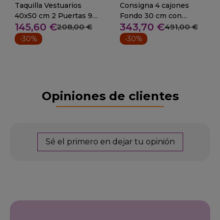
Taquilla Vestuarios
Consigna 4 cajones
40x50 cm 2 Puertas 96-
Fondo 30 cm con
145,60 €
343,70 €
ECOT-47034
cerradura 96-91002
208,00 €
491,00 €
-30%
-30%
Opiniones de clientes
Sé el primero en dejar tu opinión